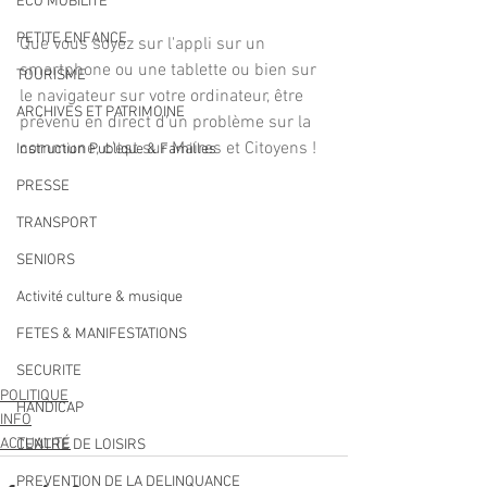
ECO MOBILITE
PETITE ENFANCE
Que vous soyez sur l'appli sur un 
smartphone ou une tablette ou bien sur 
TOURISME
le navigateur sur votre ordinateur, être 
ARCHIVES ET PATRIMOINE
prévenu en direct d'un problème sur la 
commune, c'est sur Maires et Citoyens !
Instruction Publique & Familles
PRESSE
TRANSPORT
SENIORS
Activité culture & musique
FETES & MANIFESTATIONS
SECURITE
POLITIQUE
HANDICAP
INFO
ACTUALITÉ
CENTRE DE LOISIRS
PREVENTION DE LA DELINQUANCE