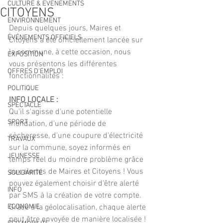
CULTURE & EVENEMENTS
CITOYENS
ENVIRONNEMENT
Depuis quelques jours, Maires et 
ÉVÉNEMENTS OFFICIELS
Citoyens a été officiellement lancée sur 
la commune, à cette occasion, nous 
EXPOSITION
vous présentons les différentes 
OFFRES D'EMPLOI
fonctionnalités :  
POLITIQUE
INFO LOCALE :  
SPECTACLE
Qu'il s'agisse d'une potentielle 
SPORT
inondation, d'une période de 
sècheresse, d'une coupure d'électricité 
TRAVAUX
sur la commune, soyez informés en 
JEUNESSE
temps réel du moindre problème grâce 
aux alertes de Maires et Citoyens ! Vous 
SOLIDARITÉ
pouvez également choisir d'être alerté 
INFO
par SMS à la création de votre compte. 
ECONOMIE
Grâce à la géolocalisation, chaque alerte 
peut être envoyée de manière localisée !  