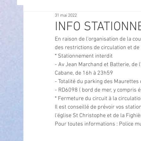
31 mai 2022
OFFRES D'EMPLOI
POLITIQUE
SPECTACL
INFO STATIONN
En raison de l'organisation de la co
ECONOMIE
ECO MOBILITE
PETITE ENFAN
des restrictions de circulation et 
* Stationnement interdit
- Av Jean Marchand et Batterie, de l
Instruction Publique & Familles
PRESSE
Cabane, de 16h à 23h59
- Totalité du parking des Maurette
- RD6098 ( bord de mer, y compris 
FETES & MANIFESTATIONS
SECURITE
HA
* Fermeture du circuit à la circulati
Il est conseillé de prévoir vos stat
l'église St Christophe et de la Fighiè
ECAM
POLE CULTUREL AUGUSTE ESCOFFIER
Pour toutes informations : Police m