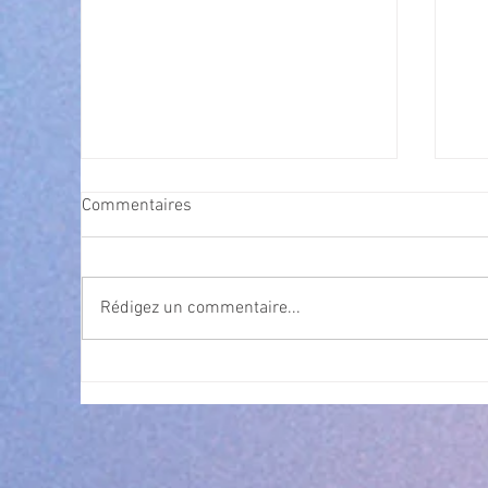
Commentaires
Rédigez un commentaire...
Cet été, la musique s’invite à
Nav
gra
Villeneuve Loubet ! ☀️🎤