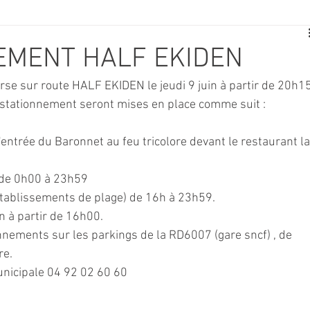
E
SPORT
TRAVAUX
JEUNESSE
SOLIDARITÉ
EMENT HALF EKIDEN
urse sur route HALF EKIDEN le jeudi 9 juin à partir de 20h15
CE
TOURISME
ARCHIVES ET PATRIMOINE
de stationnement seront mises en place comme suit :
'entrée du Baronnet au feu tricolore devant le restaurant la
TRANSPORT
SENIORS
Activité culture & musique
s de 0h00 à 23h59
établissements de plage) de 16h à 23h59.
NDICAP
CENTRE DE LOISIRS
PREVENTION DE LA DELINQU
on à partir de 16h00.
ionnements sur les parkings de la RD6007 (gare sncf) , de 
re. 
Science
unicipale 04 92 02 60 60