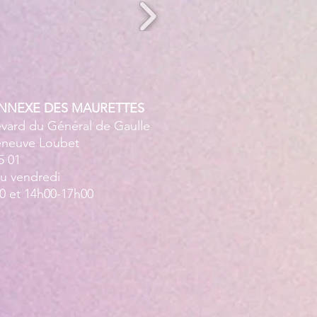
ANNEXE DES MAURETTES
evard du Général de Gaulle
leneuve Loubet
5 01
au vendredi
0 et 14h00-17h00