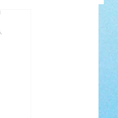
INFO
, 
 
ANCE