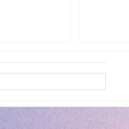
ettes estivales Envibus
LAEP : fermeture e
tuites
estivale !