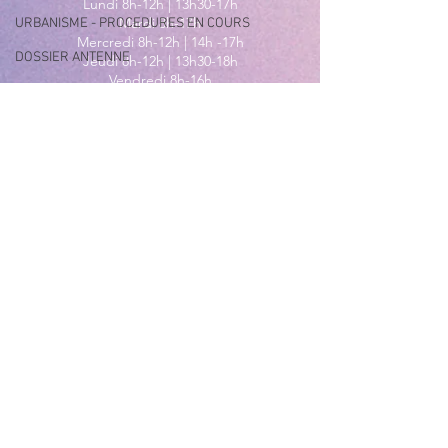
Lundi 8h-12h | 13h30-17h
Mardi 8h-17h
URBANISME - PROCEDURES EN COURS
Mercredi 8h-12h | 14h -17h
DOSSIER ANTENNE
Jeudi 8h-12h | 13h30-18h
Vendredi 8h-16h
EXPOSITION URBAINE
Samedi 9h30-12h30
MAIRIE ANNEXE - BORD DE MER
149 Avenue Jacques Yves Cousteau
06270 Villeneuve-Loubet
Lundi
8h30-12h | 13h30-18h
Du Mardi au Vendredi
8h30-12h | 13h30-17h
Tél
:
04 92 02 99 78
MAIRIE ANNEXE DES MAURETTES
201, Boulevard du Général de
Gaulle
06270 Villeneuve Loubet
04 92 02 65 01
Du lundi au vendredi
9h00-12h00 et 14h00-17h00