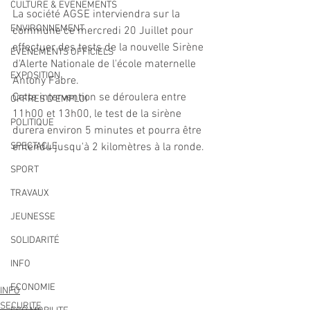
CULTURE & EVENEMENTS
La société AGSE interviendra sur la 
ENVIRONNEMENT
commune ce mercredi 20 Juillet pour 
effectuer des tests de la nouvelle Sirène 
ÉVÉNEMENTS OFFICIELS
d'Alerte Nationale de l'école maternelle 
EXPOSITION
Antony Fabre.
Cette intervention se déroulera entre 
OFFRES D'EMPLOI
11h00 et 13h00, le test de la sirène 
POLITIQUE
durera environ 5 minutes et pourra être 
SPECTACLE
entendu jusqu'à 2 kilomètres à la ronde.
SPORT
TRAVAUX
JEUNESSE
SOLIDARITÉ
INFO
ECONOMIE
INFO
SECURITE