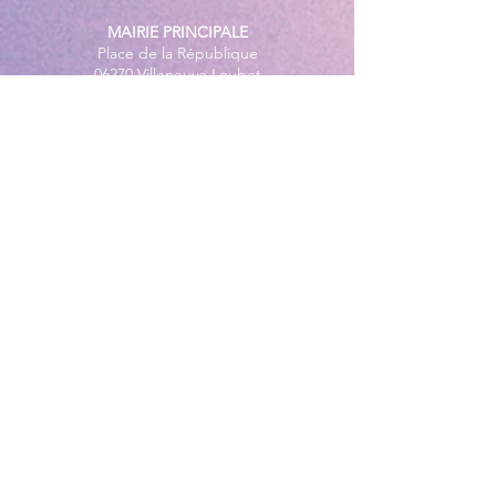
MAIRIE PRINCIPALE
Place de la République
06270 Villeneuve Loubet
Email :
cab@villeneuveloubet.fr
Tél
:
04 92 02 60 00
ACCUEIL
Lundi 8h-12h | 13h30-17h
Mardi 8h-17h
Mercredi 8h-12h | 14h -17h
Jeudi 8h-12h | 13h30-18h
Vendredi 8h-16h
Samedi 9h30-12h30
MAIRIE ANNEXE - BORD DE MER
149 Avenue Jacques Yves Cousteau
06270 Villeneuve-Loubet
Lundi
8h30-12h | 13h30-18h
Du Mardi au Vendredi
8h30-12h | 13h30-17h
Tél
:
04 92 02 99 78