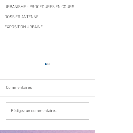
URBANISME - PROCEDURES EN COURS
DOSSIER ANTENNE
EXPOSITION URBAINE
Commentaires
Qualité des eaux de
Cet été, la musiqu
Rédigez un commentaire...
baignade : des résultats
à Villeneuve Loub
conformes sur l’ensemble
des plages