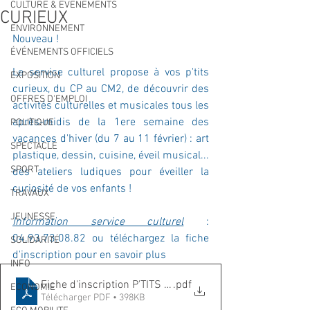
CULTURE & EVENEMENTS
CURIEUX
ENVIRONNEMENT
Nouveau !
ÉVÉNEMENTS OFFICIELS
Le service culturel propose à vos p'tits 
EXPOSITION
curieux, du CP au CM2, de découvrir des 
OFFRES D'EMPLOI
activités culturelles et musicales tous les 
après-midis de la 1ere semaine des 
POLITIQUE
vacances d'hiver (du 7 au 11 février) : art 
SPECTACLE
plastique, dessin, cuisine, éveil musical... 
SPORT
des ateliers ludiques pour éveiller la 
curiosité de vos enfants !
TRAVAUX
JEUNESSE
Information service culturel
 : 
04.93.73.08.82 ou téléchargez la fiche 
SOLIDARITÉ
d'inscription pour en savoir plus
INFO
Fiche d'inscription P'TITS CURIEUX
.pdf
ECONOMIE
Télécharger PDF • 398KB