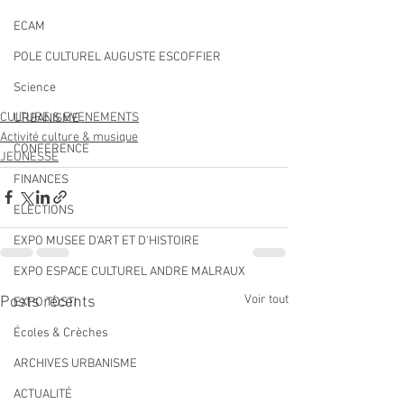
ECAM
POLE CULTUREL AUGUSTE ESCOFFIER
Science
CULTURE & EVENEMENTS
URBANISME
Activité culture & musique
CONFERENCE
JEUNESSE
FINANCES
ELECTIONS
EXPO MUSEE D'ART ET D'HISTOIRE
EXPO ESPACE CULTUREL ANDRE MALRAUX
Voir tout
Posts récents
EXPO TOSTI
Écoles & Crèches
ARCHIVES URBANISME
ACTUALITÉ