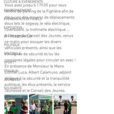
CULTURE & EVENEMENTS
Vous avez jusqu'à 17h30 pour vous 
ENVIRONNEMENT
rendre au parking de la Fighière afin de 
découvrir des moyens de déplacements 
ÉVÉNEMENTS OFFICIELS
doux tels le segway, le vélo électrique, 
EXPOSITION
l'overboard, la trottinette électrique ...
A l'image du Conseil des Jeunes, venus 
OFFRES D'EMPLOI
ce matin pour essayer les divers 
POLITIQUE
véhicules présents, ainsi que les 
SPECTACLE
consignes de sécurité et/ou les 
consignes légales pour circuler en avec !
SPORT
En présence de Monsieur le Maire 
TRAVAUX
Lionnel Luca, Albert Calamuso, adjoint 
délégué à la sécurité et la tranquillité 
JEUNESSE
publique, les élus présents, le service 
SOLIDARITÉ
Jeunesse et le Conseil des Jeunes.
INFO
ECONOMIE