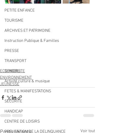
ECO MOBILITE
PETITE ENFANCE
TOURISME
ARCHIVES ET PATRIMOINE
Instruction Publique & Familles
PRESSE
TRANSPORT
ECO MOBILITE
SENIORS
ENVIRONNEMENT
Activité culture & musique
JEUNESSE
FETES & MANIFESTATIONS
SECURITE
HANDICAP
CENTRE DE LOISIRS
Voir tout
Posts récents
PREVENTION DE LA DELINQUANCE