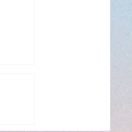
s’invite à
 ☀️🎤