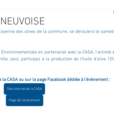
E
SPORT
TRAVAUX
JEUNESSE
SOLIDARITÉ
ENEUVOISE
 citoyenne des olives de la commune, se déroulera le samedi
CE
TOURISME
ARCHIVES ET PATRIMOINE
 Environnementale en partenariat avec la CASA, l'activité e
TRANSPORT
SENIORS
Activité culture & musique
lle, seul, participez à la production de l'huile d'olive 10
NDICAP
CENTRE DE LOISIRS
PREVENTION DE LA DELINQU
 de la CASA ou sur la page Facebook dédiée à l'évènement :
Site internet de la CASA
Science
Page de l'évènement