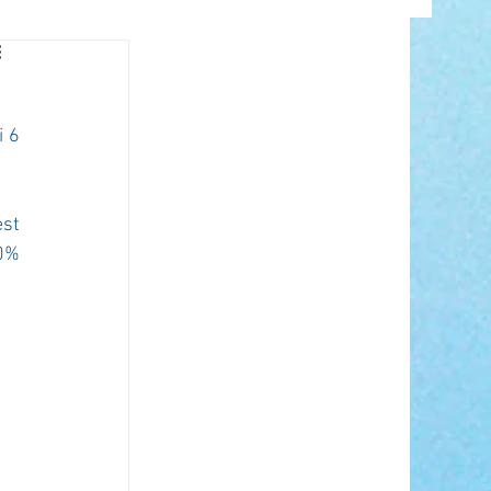
INFO
 6 
st 
0% 
ANCE