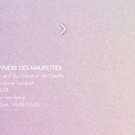
ANNEXE DES MAURETTES
evard du Général de Gaulle
leneuve Loubet
5 01
au vendredi
0 et 14h00-17h00