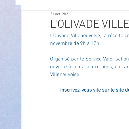
21 oct. 2021
OFFRES D'EMPLOI
POLITIQUE
SPECTACL
L'OLIVADE VILL
L'Olivade Villeneuvoise, la récolte
ECONOMIE
ECO MOBILITE
PETITE ENFAN
novembre de 9h à 12h.
Organisé par le Service Valorisation
Instruction Publique & Familles
PRESSE
ouverte à tous : entre amis, en fami
Villeneuvoise !
FETES & MANIFESTATIONS
SECURITE
HA
Inscrivez-vous vite sur le site
ECAM
POLE CULTUREL AUGUSTE ESCOFFIER