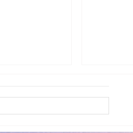
lité des eaux de baignade :
Cet été, la musique 
 résultats conformes sur
Villeneuve Loubet !