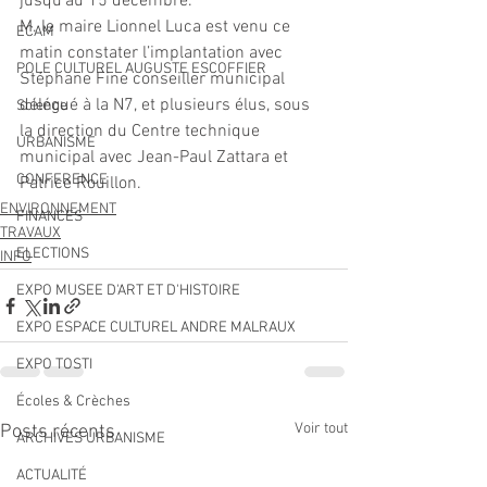
jusqu’au 15 décembre.
M. le maire Lionnel Luca est venu ce 
ECAM
matin constater l’implantation avec 
POLE CULTUREL AUGUSTE ESCOFFIER
Stéphane Fine conseiller municipal 
délégué à la N7, et plusieurs élus, sous 
Science
la direction du Centre technique 
URBANISME
municipal avec Jean-Paul Zattara et 
CONFERENCE
Patrice Rouillon.
ENVIRONNEMENT
FINANCES
TRAVAUX
ELECTIONS
INFO
EXPO MUSEE D'ART ET D'HISTOIRE
EXPO ESPACE CULTUREL ANDRE MALRAUX
EXPO TOSTI
Écoles & Crèches
Voir tout
Posts récents
ARCHIVES URBANISME
ACTUALITÉ