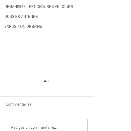
URBANISME - PROCEDURES EN COURS
DOSSIER ANTENNE
EXPOSITION URBAINE
Commentaires
Qualité des eaux de
Cet été, la musiqu
Rédigez un commentaire...