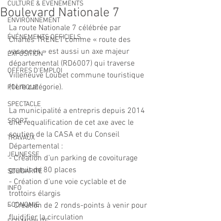
CULTURE & EVENEMENTS
Boulevard Nationale 7
ENVIRONNEMENT
La route Nationale 7 célébrée par 
ÉVÉNEMENTS OFFICIELS
Charles TRENET comme « route des 
vacances » est aussi un axe majeur 
EXPOSITION
départemental (RD6007) qui traverse 
OFFRES D'EMPLOI
Villeneuve Loubet commune touristique 
(1ère catégorie).
POLITIQUE
SPECTACLE
La municipalité a entrepris depuis 2014 
SPORT
une requalification de cet axe avec le 
soutien de la CASA et du Conseil 
TRAVAUX
Départemental :
JEUNESSE
- Création d’un parking de covoiturage 
gratuit de 80 places
SOLIDARITÉ
- Création d’une voie cyclable et de 
INFO
trottoirs élargis
ECONOMIE
- Création de 2 ronds-points à venir pour 
fluidifier la circulation