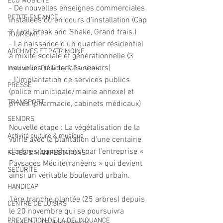
ECO MOBILITE
- De nouvelles enseignes commerciales 
PETITE ENFANCE
installées ou en cours d’installation (Cap 
7, Lidl, Steak and Shake, Grand frais.)
TOURISME
- La naissance d’un quartier résidentiel 
ARCHIVES ET PATRIMOINE
à mixité sociale et générationnelle (3 
nouvelles résidences seniors)
Instruction Publique & Familles
- L’implantation de services publics 
PRESSE
(police municipale/mairie annexe) et 
TRANSPORT
privés (pharmacie, cabinets médicaux)
SENIORS
Nouvelle étape : La végétalisation de la 
Activité culture & musique
voirie avec la plantation d’une centaine 
d’arbres (camphriers) par l’entreprise « 
FETES & MANIFESTATIONS
Paysages Méditerranéens » qui devient 
SECURITE
ainsi un véritable boulevard urbain.
HANDICAP
1ère tranche plantée (25 arbres) depuis 
CENTRE DE LOISIRS
le 20 novembre qui se poursuivra 
PREVENTION DE LA DELINQUANCE