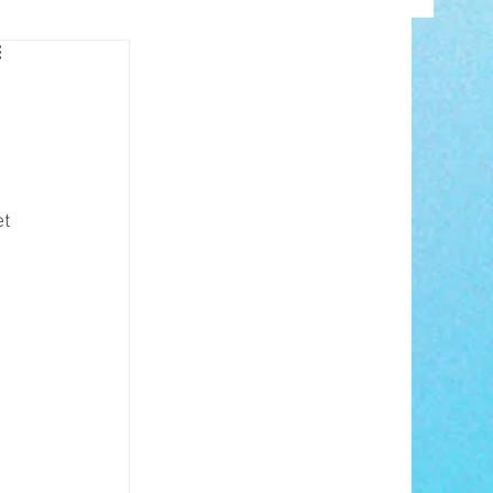
INFO
t 
 
ANCE