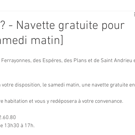
E
SPORT
TRAVAUX
JEUNESSE
SOLIDARITÉ
? - Navette gratuite pour
samedi matin]
CE
TOURISME
ARCHIVES ET PATRIMOINE
 Ferrayonnes, des Espéres, des Plans et de Saint Andrieu e
TRANSPORT
SENIORS
Activité culture & musique
votre disposition, le samedi matin, une navette gratuite en
NDICAP
CENTRE DE LOISIRS
PREVENTION DE LA DELINQU
e habitation et vous y redéposera à votre convenance. 
Science
2.60.80
de 13h30 à 17h.