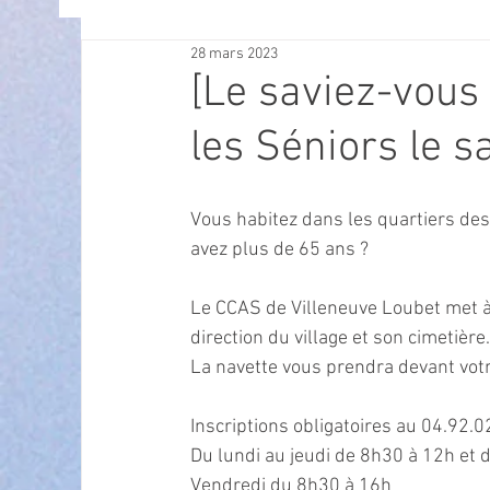
28 mars 2023
OFFRES D'EMPLOI
POLITIQUE
SPECTACL
[Le saviez-vous 
les Séniors le 
ECONOMIE
ECO MOBILITE
PETITE ENFAN
Vous habitez dans les quartiers des
Instruction Publique & Familles
PRESSE
avez plus de 65 ans ?
Le CCAS de Villeneuve Loubet met à 
FETES & MANIFESTATIONS
SECURITE
HA
direction du village et son cimetière.
La navette vous prendra devant votr
ECAM
POLE CULTUREL AUGUSTE ESCOFFIER
Inscriptions obligatoires au 04.92.0
Du lundi au jeudi de 8h30 à 12h et 
Vendredi du 8h30 à 16h