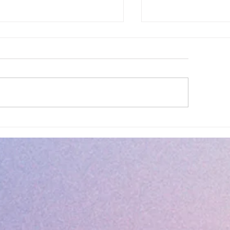
 été, la musique s’invite à
Navettes estivales
gratuites
leneuve Loubet ! ☀️🎤