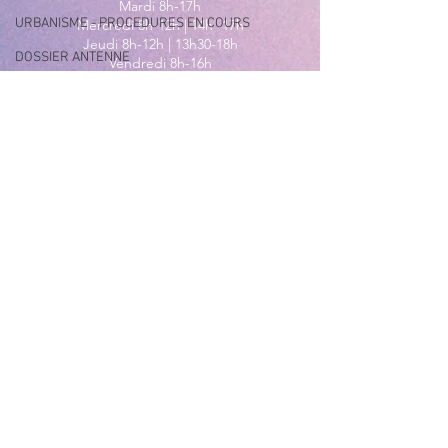
Mardi 8h-17h
URBANISME - PROCEDURES EN COURS
Mercredi 8h-12h | 14h -17h
Jeudi 8h-12h | 13h30-18h
DOSSIER ANTENNE
Vendredi 8h-16h
Samedi 9h30-12h30
EXPOSITION URBAINE
MAIRIE ANNEXE - BORD DE MER
149 Avenue Jacques Yves Cousteau
06270 Villeneuve-Loubet
Lundi
8h30-12h | 13h30-18h
Du Mardi au Vendredi
8h30-12h | 13h30-17h
Tél
:
04 92 02 99 78
MAIRIE ANNEXE DES MAURETTES
201, Boulevard du Général de
Gaulle
06270 Villeneuve Loubet
04 92 02 65 01
Du lundi au vendredi
9h00-12h00 et 14h00-17h00