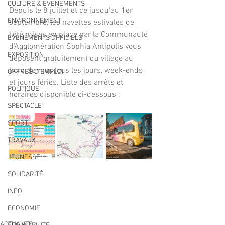
CULTURE & EVENEMENTS
Depuis le 8 juillet et ce jusqu'au 1er 
ENVIRONNEMENT
septembre, les navettes estivales de 
l’été mises en place par la Communauté 
ÉVÉNEMENTS OFFICIELS
d'Agglomération Sophia Antipolis vous 
EXPOSITION
déposent gratuitement du village au 
bord de mer, tous les jours, week-ends 
OFFRES D'EMPLOI
et jours fériés. Liste des arrêts et 
POLITIQUE
horaires disponible ci-dessous :
SPECTACLE
SPORT
TRAVAUX
JEUNESSE
SOLIDARITÉ
INFO
ECONOMIE
ACTUALITÉ