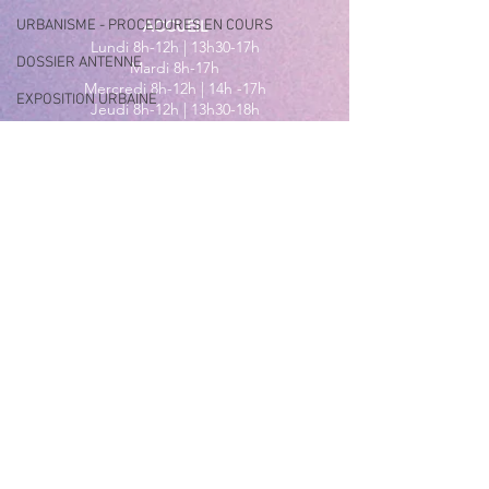
URBANISME - PROCEDURES EN COURS
ACCUEIL
Lundi 8h-12h | 13h30-17h
DOSSIER ANTENNE
Mardi 8h-17h
Mercredi 8h-12h | 14h -17h
EXPOSITION URBAINE
Jeudi 8h-12h | 13h30-18h
Vendredi 8h-16h
Samedi 9h30-12h30
MAIRIE ANNEXE - BORD DE MER
149 Avenue Jacques Yves Cousteau
06270 Villeneuve-Loubet
Lundi
8h30-12h | 13h30-18h
Du Mardi au Vendredi
8h30-12h | 13h30-17h
Tél
:
04 92 02 99 78
MAIRIE ANNEXE DES MAURETTES
201, Boulevard du Général de
Gaulle
06270 Villeneuve Loubet
04 92 02 65 01