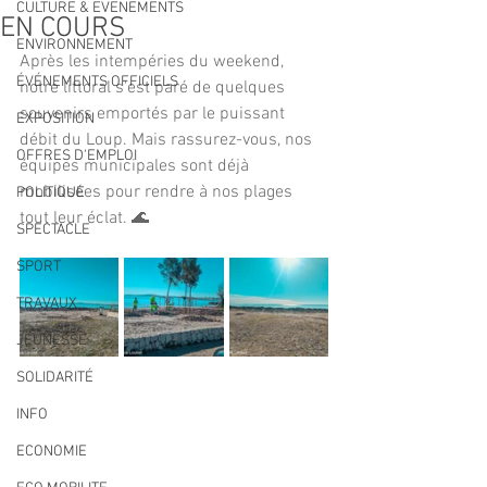
CULTURE & EVENEMENTS
EN COURS
ENVIRONNEMENT
Après les intempéries du weekend, 
ÉVÉNEMENTS OFFICIELS
notre littoral s'est paré de quelques 
souvenirs emportés par le puissant 
EXPOSITION
débit du Loup. Mais rassurez-vous, nos 
OFFRES D'EMPLOI
équipes municipales sont déjà 
mobilisées pour rendre à nos plages 
POLITIQUE
tout leur éclat. 🌊
SPECTACLE
SPORT
TRAVAUX
JEUNESSE
SOLIDARITÉ
INFO
ECONOMIE