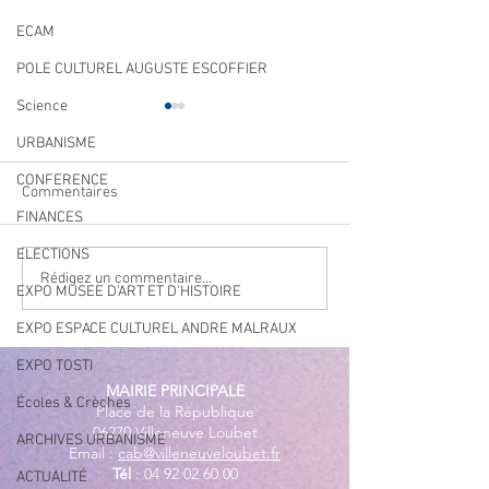
ECAM
POLE CULTUREL AUGUSTE ESCOFFIER
Science
URBANISME
CONFERENCE
Commentaires
FINANCES
ELECTIONS
Navettes estivales Envibus
LAEP : fermeture
Rédigez un commentaire...
EXPO MUSEE D'ART ET D'HISTOIRE
gratuites
période estivale !
EXPO ESPACE CULTUREL ANDRE MALRAUX
EXPO TOSTI
MAIRIE PRINCIPALE
Écoles & Crèches
Place de la République
06270 Villeneuve Loubet
ARCHIVES URBANISME
Email :
cab@villeneuveloubet.fr
Tél
:
04 92 02 60 00
ACTUALITÉ