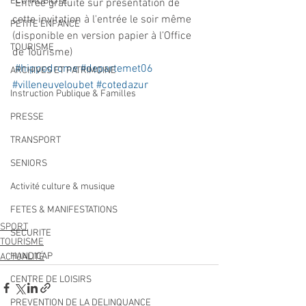
ECO MOBILITE
 Entrée gratuite sur présentation de 
cette invitation à l'entrée le soir même 
PETITE ENFANCE
(disponible en version papier à l’Office 
TOURISME
de Tourisme)
#hippodrome
#departemet06
ARCHIVES ET PATRIMOINE
#villeneuveloubet
#cotedazur
Instruction Publique & Familles
PRESSE
TRANSPORT
SENIORS
Activité culture & musique
FETES & MANIFESTATIONS
SPORT
SECURITE
TOURISME
HANDICAP
ACTUALITÉ
CENTRE DE LOISIRS
PREVENTION DE LA DELINQUANCE