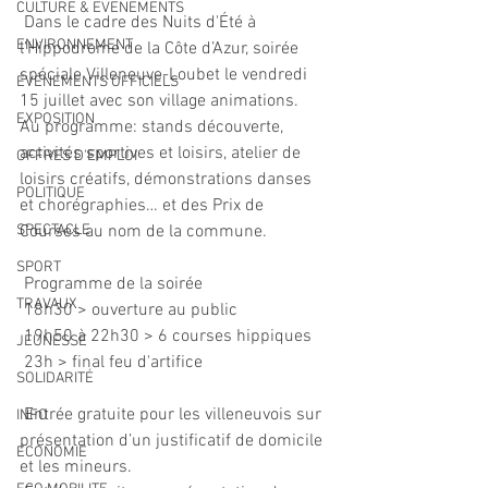
CULTURE & EVENEMENTS
 Dans le cadre des Nuits d'Été à 
ENVIRONNEMENT
l’Hippodrome de la Côte d’Azur, soirée 
spéciale Villeneuve-Loubet le vendredi 
ÉVÉNEMENTS OFFICIELS
15 juillet avec son village animations.
EXPOSITION
Au programme: stands découverte, 
activités sportives et loisirs, atelier de 
OFFRES D'EMPLOI
loisirs créatifs, démonstrations danses 
POLITIQUE
et chorégraphies… et des Prix de 
SPECTACLE
Courses au nom de la commune.
SPORT
 Programme de la soirée
TRAVAUX
 18h30 > ouverture au public
 19h50 à 22h30 > 6 courses hippiques
JEUNESSE
 23h > final feu d'artifice
SOLIDARITÉ
 Entrée gratuite pour les villeneuvois sur 
INFO
présentation d’un justificatif de domicile 
ECONOMIE
et les mineurs. 