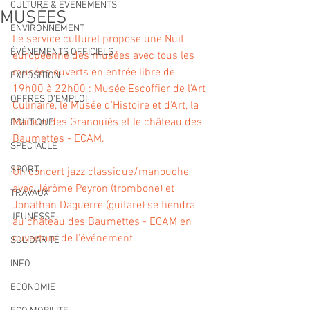
CULTURE & EVENEMENTS
MUSÉES
ENVIRONNEMENT
Le service culturel propose une Nuit 
ÉVÉNEMENTS OFFICIELS
européenne des musées avec tous les 
musées ouverts en entrée libre de 
EXPOSITION
19h00 à 22h00 : Musée Escoffier de l'Art 
OFFRES D'EMPLOI
Culinaire, le Musée d'Histoire et d'Art, la 
Maïoun des Granouiés et le château des 
POLITIQUE
Baumettes - ECAM.
SPECTACLE
SPORT
Un concert jazz classique/manouche 
avec Jérôme Peyron (trombone) et 
TRAVAUX
Jonathan Daguerre (guitare) se tiendra 
JEUNESSE
au château des Baumettes - ECAM en 
ouverture de l'événement.
SOLIDARITÉ
INFO
ECONOMIE