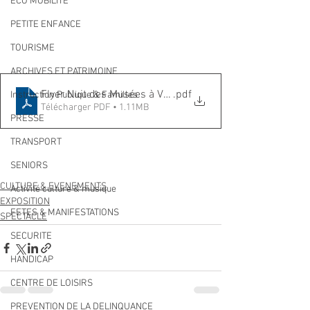
ECO MOBILITE
PETITE ENFANCE
TOURISME
ARCHIVES ET PATRIMOINE
Flyer Nuit des Musées à Villeneuve Loubet au 18 06 21
.pdf
Instruction Publique & Familles
Télécharger PDF • 1.11MB
PRESSE
TRANSPORT
SENIORS
CULTURE & EVENEMENTS
Activité culture & musique
EXPOSITION
FETES & MANIFESTATIONS
SPECTACLE
SECURITE
HANDICAP
CENTRE DE LOISIRS
PREVENTION DE LA DELINQUANCE