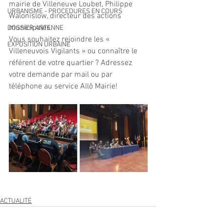
mairie de Villeneuve Loubet, Philippe 
URBANISME - PROCEDURES EN COURS
Walonislow, directeur des actions 
municipales.
DOSSIER ANTENNE
Vous souhaitez rejoindre les « 
EXPOSITION URBAINE
Villeneuvois Vigilants » ou connaître le 
référent de votre quartier ? Adressez 
votre demande par mail ou par 
téléphone au service Allô Mairie!
ACTUALITÉ