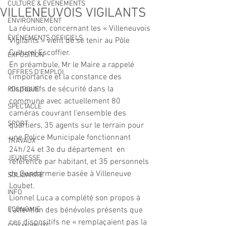
CULTURE & EVENEMENTS
VILLENEUVOIS VIGILANTS
ENVIRONNEMENT
La réunion, concernant les « Villeneuvois 
ÉVÉNEMENTS OFFICIELS
Vigilants » vient de se tenir au Pôle 
Culturel Escoffier.
EXPOSITION
En préambule, Mr le Maire a rappelé 
OFFRES D'EMPLOI
l’importance et la constance des 
dispositifs de sécurité dans la 
POLITIQUE
commune avec actuellement 80 
SPECTACLE
caméras couvrant l’ensemble des 
SPORT
quartiers, 35 agents sur le terrain pour 
une Police Municipale fonctionnant 
TRAVAUX
24h/24 et 3e du département  en 
JEUNESSE
référence par habitant, et 35 personnels 
de Gendarmerie basée à Villeneuve 
SOLIDARITÉ
Loubet.
INFO
Lionnel Luca a complété son propos à 
ECONOMIE
l’attention des bénévoles présents que 
ces dispositifs ne « remplaçaient pas la 