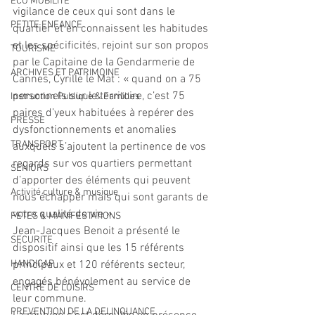
ECO MOBILITE
vigilance de ceux qui sont dans le 
PETITE ENFANCE
quartier et en connaissent les habitudes 
et les spécificités, rejoint sur son propos 
TOURISME
par le Capitaine de la Gendarmerie de 
ARCHIVES ET PATRIMOINE
Cannes, Cyrille le Mat : « quand on a 75 
personnels sur le territoire, c’est 75 
Instruction Publique & Familles
paires d’yeux habituées à repérer des 
PRESSE
dysfonctionnements et anomalies 
TRANSPORT
auxquels s’ajoutent la pertinence de vos 
regards sur vos quartiers permettant 
SENIORS
d’apporter des éléments qui peuvent 
Activité culture & musique
nous échapper mais qui sont garants de 
votre qualité de vie ».
FETES & MANIFESTATIONS
Jean-Jacques Benoit a présenté le 
SECURITE
dispositif ainsi que les 15 référents 
HANDICAP
principaux et 120 référents secteur, 
engagés bénévolement au service de 
CENTRE DE LOISIRS
leur commune.
PREVENTION DE LA DELINQUANCE