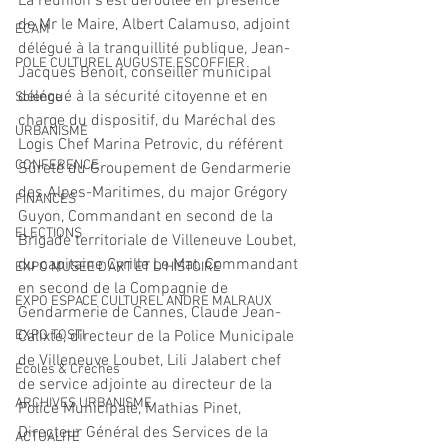
La réunion s’est déroulée en présence 
de Mr le Maire, Albert Calamuso, adjoint 
ECAM
délégué à la tranquillité publique, Jean-
POLE CULTUREL AUGUSTE ESCOFFIER
Jacques Benoit, conseiller municipal 
délégué à la sécurité citoyenne et en 
Science
charge du dispositif, du Maréchal des 
URBANISME
Logis Chef Marina Petrovic, du référent 
CONFERENCE
Sûreté du Groupement de Gendarmerie 
des Alpes-Maritimes, du major Grégory 
FINANCES
Guyon, Commandant en second de la 
ELECTIONS
Brigade territoriale de Villeneuve Loubet, 
du capitaine Cyrille Le Mat, Commandant 
EXPO MUSEE D'ART ET D'HISTOIRE
en second de la Compagnie de 
EXPO ESPACE CULTUREL ANDRE MALRAUX
Gendarmerie de Cannes, Claude Jean-
EXPO TOSTI
Calixte, directeur de la Police Municipale 
de Villeneuve Loubet, Lili Jalabert chef 
Écoles & Crèches
de service adjointe au directeur de la 
ARCHIVES URBANISME
Police Municipale, Mathias Pinet, 
Directeur Général des Services de la 
ACTUALITÉ