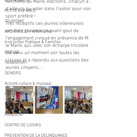
ECO MOBILITE
fonctions du Maire, élections…chacun a 
d’ailleurs pu voter dans l’isoloir pour son 
PETITE ENFANCE
sport préféré !
TOURISME
Très réceptifs ces jeunes villeneuvois 
ont donc pu avoir un avant-gout de 
ARCHIVES ET PATRIMOINE
l’engagement civique en présence de M 
Instruction Publique & Familles
le Maire, qui, avec son écharpe tricolore 
PRESSE
est venu un moment voir toutes les 
classes et a répondu aux questions des 
TRANSPORT
jeunes citoyens...
SENIORS
Activité culture & musique
FETES & MANIFESTATIONS
SECURITE
HANDICAP
CENTRE DE LOISIRS
PREVENTION DE LA DELINQUANCE