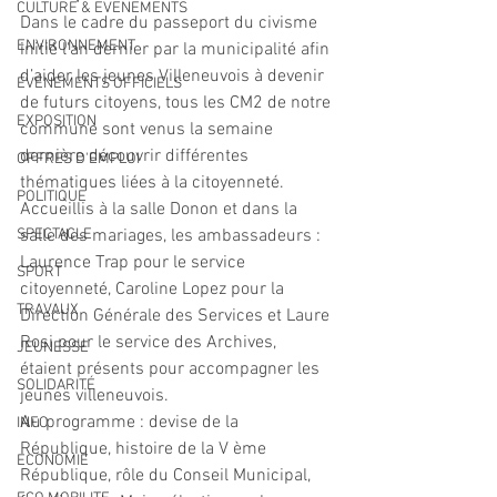
CULTURE & EVENEMENTS
Dans le cadre du passeport du civisme 
ENVIRONNEMENT
initié l'an dernier par la municipalité afin 
d’aider les jeunes Villeneuvois à devenir 
ÉVÉNEMENTS OFFICIELS
de futurs citoyens, tous les CM2 de notre 
EXPOSITION
commune sont venus la semaine 
dernière découvrir différentes 
OFFRES D'EMPLOI
thématiques liées à la citoyenneté.
POLITIQUE
Accueillis à la salle Donon et dans la 
SPECTACLE
salle des mariages, les ambassadeurs : 
Laurence Trap pour le service 
SPORT
citoyenneté, Caroline Lopez pour la 
TRAVAUX
Direction Générale des Services et Laure 
Rosi pour le service des Archives, 
JEUNESSE
étaient présents pour accompagner les 
SOLIDARITÉ
jeunes villeneuvois.
Au programme : devise de la 
INFO
République, histoire de la V ème 
ECONOMIE
République, rôle du Conseil Municipal, 