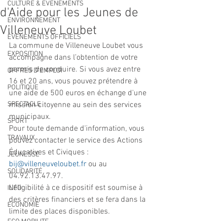
CULTURE & EVENEMENTS
d'Aide pour les Jeunes de
ENVIRONNEMENT
Villeneuve Loubet
ÉVÉNEMENTS OFFICIELS
La commune de Villeneuve Loubet vous 
EXPOSITION
accompagne dans l’obtention de votre 
permis de conduire. Si vous avez entre 
OFFRES D'EMPLOI
16 et 20 ans, vous pouvez prétendre à 
POLITIQUE
une aide de 500 euros en échange d'une 
SPECTACLE
mission citoyenne au sein des services 
municipaux.
SPORT
Pour toute demande d'information, vous 
TRAVAUX
pouvez contacter le service des Actions 
Éducatives et Civiques : 
JEUNESSE
bij@villeneuveloubet.fr
 ou au 
SOLIDARITÉ
04.92.13.47.97.
L'éligibilité à ce dispositif est soumise à 
INFO
des critères financiers et se fera dans la 
ECONOMIE
limite des places disponibles.