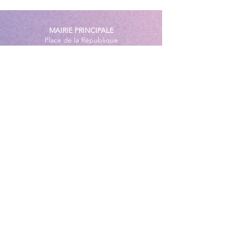
MAIRIE PRINCIPALE
Place de la République
06270 Villeneuve Loubet
Email :
cab@villeneuveloubet.fr
Tél
:
04 92 02 60 00
ACCUEIL
Lundi 8h-12h | 13h30-17h
Mardi 8h-17h
Mercredi 8h-12h | 14h -17h
Jeudi 8h-12h | 13h30-18h
Vendredi 8h-16h
Samedi 9h30-12h30
MAIRIE ANNEXE - BORD DE MER
149 Avenue Jacques Yves Cousteau
06270 Villeneuve-Loubet
Lundi
8h30-12h | 13h30-18h
Du Mardi au Vendredi