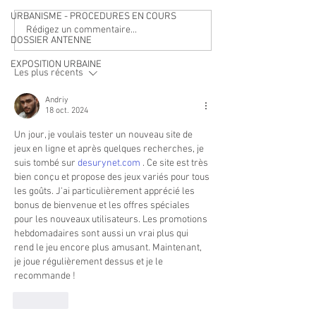
URBANISME - PROCEDURES EN COURS
Qualité des eaux de
Cet été, la musiqu
Rédigez un commentaire...
DOSSIER ANTENNE
baignade : des résultats
à Villeneuve Loub
conformes sur l’ensemble
EXPOSITION URBAINE
Les plus récents
des plages
Andriy
18 oct. 2024
Un jour, je voulais tester un nouveau site de 
jeux en ligne et après quelques recherches, je 
suis tombé sur 
desurynet.com
 . Ce site est très 
bien conçu et propose des jeux variés pour tous 
les goûts. J'ai particulièrement apprécié les 
bonus de bienvenue et les offres spéciales 
pour les nouveaux utilisateurs. Les promotions 
hebdomadaires sont aussi un vrai plus qui 
rend le jeu encore plus amusant. Maintenant, 
je joue régulièrement dessus et je le 
recommande !
J'aime