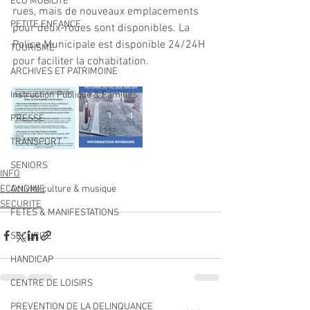
ECO MOBILITE
rues, mais de nouveaux emplacements 
PETITE ENFANCE
pour deux-roues sont disponibles. La 
Police Municipale est disponible 24/24H 
TOURISME
pour faciliter la cohabitation.
ARCHIVES ET PATRIMOINE
Instruction Publique & Familles
PRESSE
TRANSPORT
SENIORS
INFO
ECONOMIE
Activité culture & musique
SECURITE
FETES & MANIFESTATIONS
SECURITE
HANDICAP
CENTRE DE LOISIRS
PREVENTION DE LA DELINQUANCE