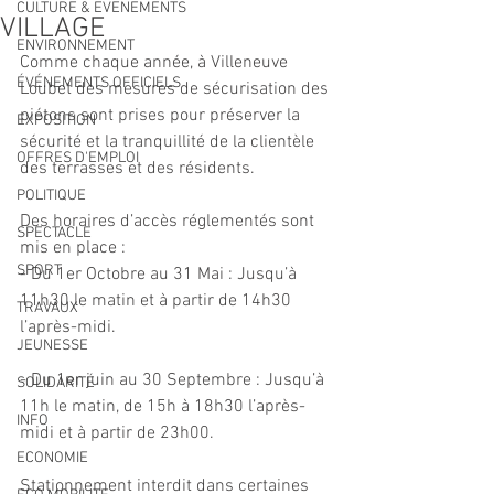
CULTURE & EVENEMENTS
VILLAGE
ENVIRONNEMENT
Comme chaque année, à Villeneuve 
ÉVÉNEMENTS OFFICIELS
Loubet des mesures de sécurisation des 
piétons sont prises pour préserver la 
EXPOSITION
sécurité et la tranquillité de la clientèle 
OFFRES D'EMPLOI
des terrasses et des résidents.
POLITIQUE
Des horaires d’accès réglementés sont 
SPECTACLE
mis en place :
SPORT
- Du 1er Octobre au 31 Mai : Jusqu’à 
11h30 le matin et à partir de 14h30 
TRAVAUX
l’après-midi.
JEUNESSE
- Du 1er juin au 30 Septembre : Jusqu’à 
SOLIDARITÉ
11h le matin, de 15h à 18h30 l’après-
INFO
midi et à partir de 23h00.
ECONOMIE
Stationnement interdit dans certaines 