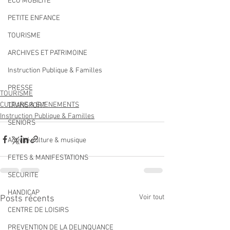
ECO MOBILITE
PETITE ENFANCE
TOURISME
ARCHIVES ET PATRIMOINE
Instruction Publique & Familles
PRESSE
TOURISME
CULTURE & EVENEMENTS
TRANSPORT
Instruction Publique & Familles
SENIORS
Activité culture & musique
FETES & MANIFESTATIONS
SECURITE
HANDICAP
Voir tout
Posts récents
CENTRE DE LOISIRS
PREVENTION DE LA DELINQUANCE