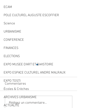
ECAM
POLE CULTUREL AUGUSTE ESCOFFIER
Science
URBANISME
CONFERENCE
FINANCES
ELECTIONS
EXPO MUSEE D'ART ET D'HISTOIRE
EXPO ESPACE CULTUREL ANDRE MALRAUX
EXPO TOSTI
Commentaires
Écoles & Crèches
ARCHIVES URBANISME
Qualité des eaux de
Cet été, la musiqu
Rédigez un commentaire...
ACTUALITÉ