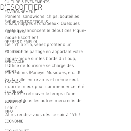
CULTURE & EVENEMENTS
D'ESCOFFIER
ENVIRONNEMENT
Paniers, sandwichs, chips, bouteilles 
ÉVÉNEMENTS OFFICIELS
d'eau, nappes et chapeaux! Quelques 
mots qui annoncent le début des Pique-
EXPOSITION
nique Escoffier !
OFFRES D'EMPLOI
De 19h à 21h, venez profiter d'un 
moment de partage en apportant votre 
POLITIQUE
pique-nique sur les bords du Loup, 
SPECTACLE
l'Office de Tourisme se charge des 
SPORT
animations (Poneys, Musiques, etc...)!
En famille, entre amis et même seul, 
TRAVAUX
quoi de mieux pour commencer cet été 
JEUNESSE
que de se retrouver le temps d'une 
soirée et tous les autres mercredis de 
SOLIDARITÉ
l'été ?
INFO
Alors rendez-vous dès ce soir à 19h !
ECONOMIE