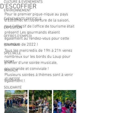
CULTURE & EVENEMENTS
D'ESCOFFIER
ENVIRONNEMENT
Pour le premier pique-nique au pays 
ÉVÉNEMENTS OFFICIELS
d'Escoffier, et l'ouverture de la saison, 
tout l'effectif de l'office de tourisme était 
EXPOSITION
présent! Les gourmands étaient 
OFFRES D'EMPLOI
également au rendez-vous pour cette 
première de 2022 ! 
POLITIQUE
Tous les mercredis de 19h à 21h venez 
SPECTACLE
nombreux sur les bords du Loup pour 
SPORT
profiter d'une soirée musicale, 
gourmande et conviviale !
TRAVAUX
Plusieurs soirées à thèmes sont à venir 
JEUNESSE
également !
SOLIDARITÉ
INFO
ECONOMIE