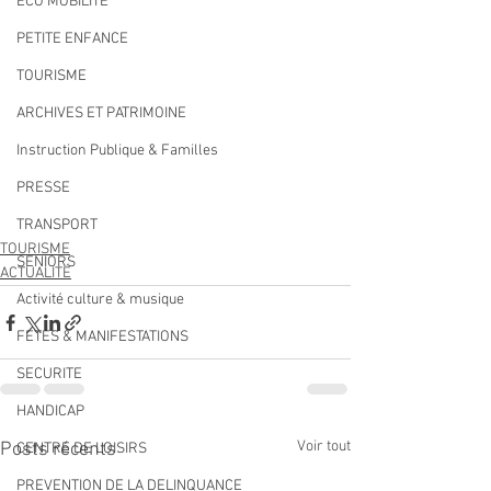
ECO MOBILITE
PETITE ENFANCE
TOURISME
ARCHIVES ET PATRIMOINE
Instruction Publique & Familles
PRESSE
TRANSPORT
TOURISME
SENIORS
ACTUALITÉ
Activité culture & musique
FETES & MANIFESTATIONS
SECURITE
HANDICAP
Voir tout
Posts récents
CENTRE DE LOISIRS
PREVENTION DE LA DELINQUANCE