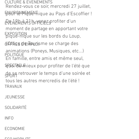
CULTURE & EVENEMENTS
Rendez-vous ce soir, mercredi 27 juillet, 
ENVIRONNEMENT
pour le Pique-nique au Pays d'Escoffier !
De 19h à 21h, venez profiter d'un 
ÉVÉNEMENTS OFFICIELS
moment de partage en apportant votre 
EXPOSITION
pique-nique sur les bords du Loup, 
l'Office de Tourisme se charge des 
OFFRES D'EMPLOI
animations (Poneys, Musiques, etc...)
POLITIQUE
En famille, entre amis et même seul, 
SPECTACLE
quoi de mieux pour profiter de l'été que 
de se retrouver le temps d'une soirée et 
SPORT
tous les autres mercredis de l'été !
TRAVAUX
JEUNESSE
SOLIDARITÉ
INFO
ECONOMIE