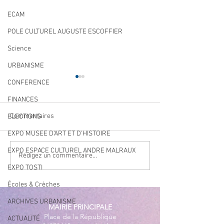
ECAM
POLE CULTUREL AUGUSTE ESCOFFIER
Science
URBANISME
CONFERENCE
FINANCES
Commentaires
ELECTIONS
EXPO MUSEE D'ART ET D'HISTOIRE
EXPO ESPACE CULTUREL ANDRE MALRAUX
Qualité des eaux de
Cet été, la musiqu
Rédigez un commentaire...
baignade : des résultats
EXPO TOSTI
à Villeneuve Loub
conformes sur l’ensemble
Écoles & Crèches
des plages
ARCHIVES URBANISME
MAIRIE PRINCIPALE
Place de la République
ACTUALITÉ