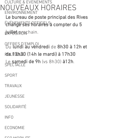
CULTURE & EVENEMENTS
NOUVEAUX HORAIRES
ENVIRONNEMENT
Le bureau de poste principal des Rives 
ÉVÉNEMENTS OFFICIELS
change ses horaires à compter du 5 
juillet
 prochain.
EXPOSITION
OFFRES D'EMPLOI
Du 
lundi au vendredi
 de 
8h30 à 12h et 
de 13h30 (14h le mardi) à 17h30
POLITIQUE
Le 
samedi de 9h 
(vs 8h30)
 à12h
.
SPECTACLE
SPORT
TRAVAUX
JEUNESSE
SOLIDARITÉ
INFO
ECONOMIE