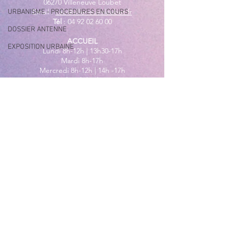
06270 Villeneuve Loubet
Email :
cab@villeneuveloubet.fr
URBANISME - PROCEDURES EN COURS
Tél
:
04 92 02 60 00
DOSSIER ANTENNE
ACCUEIL
EXPOSITION URBAINE
Lundi 8h-12h | 13h30-17h
Mardi 8h-17h
Mercredi 8h-12h | 14h -17h
Jeudi 8h-12h | 13h30-18h
Vendredi 8h-16h
Samedi 9h30-12h30
MAIRIE ANNEXE - BORD DE MER
149 Avenue Jacques Yves Cousteau
06270 Villeneuve-Loubet
Lundi
8h30-12h | 13h30-18h
Du Mardi au Vendredi
8h30-12h | 13h30-17h
Tél
:
04 92 02 99 78
MAIRIE ANNEXE DES MAURETTES
201, Boulevard du Général de
Gaulle