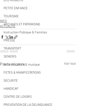
ECO MOBILITE
PETITE ENFANCE
TOURISME
INFO
ARCHIVES ET PATRIMOINE
ACTUALITÉ
Instruction Publique & Familles
PRESSE
TRANSPORT
SENIORS
Voir tout
Posts récents
Activité culture & musique
FETES & MANIFESTATIONS
SECURITE
HANDICAP
CENTRE DE LOISIRS
PREVENTION DE LA DELINQUANCE