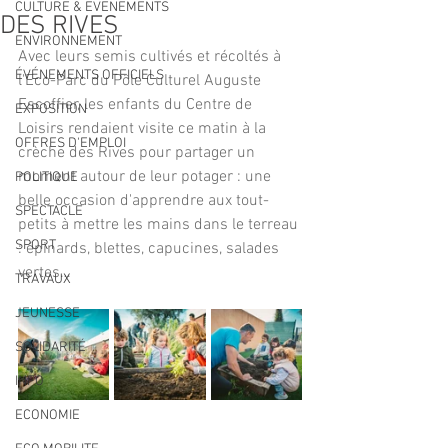
CULTURE & EVENEMENTS
DES RIVES
ENVIRONNEMENT
Avec leurs semis cultivés et récoltés à 
ÉVÉNEMENTS OFFICIELS
l'Eco-Parc du Pôle Culturel Auguste 
Escoffier, les enfants du Centre de 
EXPOSITION
Loisirs rendaient visite ce matin à la 
OFFRES D'EMPLOI
crèche des Rives pour partager un 
moment autour de leur potager : une 
POLITIQUE
belle occasion d'apprendre aux tout-
SPECTACLE
petits à mettre les mains dans le terreau 
SPORT
: épinards, blettes, capucines, salades 
vertes…
TRAVAUX
JEUNESSE
SOLIDARITÉ
INFO
ECONOMIE