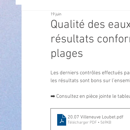
19 juin
OFFRES D'EMPLOI
POLITIQUE
SPECTACL
Qualité des eau
résultats confo
ECONOMIE
ECO MOBILITE
PETITE ENFAN
plages
Instruction Publique & Familles
PRESSE
Les derniers contrôles effectués pa
les résultats sont bons sur l’ensemb
FETES & MANIFESTATIONS
SECURITE
HA
➡️ Consultez en pièce jointe le table
ECAM
POLE CULTUREL AUGUSTE ESCOFFIER
20.07 Villeneuve Loubet
.pdf
Télécharger PDF • 569KB