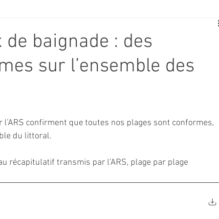
E
SPORT
TRAVAUX
JEUNESSE
SOLIDARITÉ
x de baignade : des
rmes sur l’ensemble des
CE
TOURISME
ARCHIVES ET PATRIMOINE
TRANSPORT
SENIORS
Activité culture & musique
r l’ARS confirment que toutes nos plages sont conformes, 
le du littoral.
NDICAP
CENTRE DE LOISIRS
PREVENTION DE LA DELINQU
au récapitulatif transmis par l’ARS, plage par plage 
Science