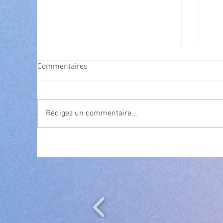
Commentaires
Rédigez un commentaire...
Cet été, la musique s’invite à
Nav
gra
Villeneuve Loubet ! ☀️🎤