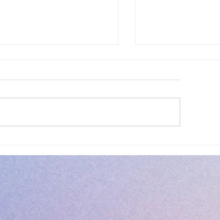
ettes estivales Envibus
LAEP : fermeture e
tuites
estivale !