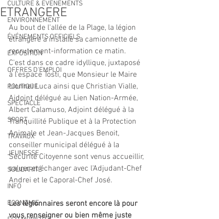
CULTURE & EVENEMENTS
ETRANGERE
ENVIRONNEMENT
Au bout de l'allée de la Plage, la légion 
ÉVÉNEMENTS OFFICIELS
étrangère a installé sa camionnette de 
recrutement-information ce matin. 
EXPOSITION
C'est dans ce cadre idyllique, juxtaposé 
OFFRES D'EMPLOI
à l'espace Tosti, que Monsieur le Maire 
Lionnel Luca ainsi que Christian Vialle, 
POLITIQUE
Ajdoint délégué au Lien Nation-Armée, 
SPECTACLE
Albert Calamuso, Adjoint délégué à la 
SPORT
Tranquillité Publique et à la Protection 
Animale et Jean-Jacques Benoit, 
TRAVAUX
conseiller municipal délégué à la 
JEUNESSE
Sécurité Citoyenne sont venus accueillir, 
saluer et échanger avec l'Adjudant-Chef 
SOLIDARITÉ
Andrei et le Caporal-Chef José.
INFO
ECONOMIE
Les légionnaires seront encore là pour 
vous renseigner ou bien même juste 