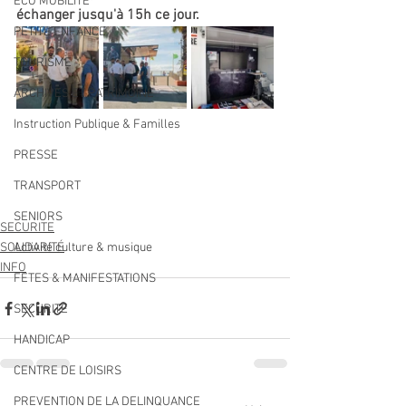
ECO MOBILITE
échanger jusqu'à 15h ce jour.
PETITE ENFANCE
TOURISME
ARCHIVES ET PATRIMOINE
Instruction Publique & Familles
PRESSE
TRANSPORT
SENIORS
SECURITE
SOLIDARITÉ
Activité culture & musique
INFO
FETES & MANIFESTATIONS
SECURITE
HANDICAP
CENTRE DE LOISIRS
PREVENTION DE LA DELINQUANCE