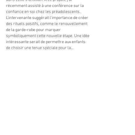
récemment assisté à une conférence sur la 
confiance en soi chez les préadolescents. 
L'intervenante suggérait l'importance de créer 
des rituels positifs, comme le renouvellement 
de la garde-robe pour marquer 
symboliquement cette nouvelle étape. Une idée 
intéressante serait de permettre aux enfants 
de choisir une tenue spéciale pour la…
Afficher plus
Modifié
J'aime
MAIRIE PRINCIPALE
Place de la République
06270 Villeneuve Loubet
Email :
cab@villeneuveloubet.fr
Tél
:
04 92 02 60 00