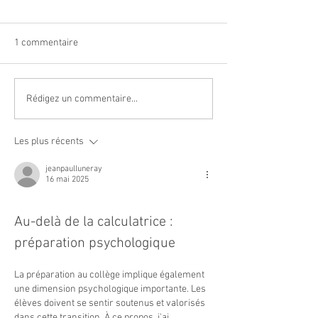
1 commentaire
Navettes estivales Envibus
LAEP : fermeture
Rédigez un commentaire...
gratuites
période estivale !
Les plus récents
jeanpaulluneray
16 mai 2025
Au-delà de la calculatrice : 
préparation psychologique
La préparation au collège implique également 
une dimension psychologique importante. Les 
élèves doivent se sentir soutenus et valorisés 
dans cette transition. À ce propos, j'ai 