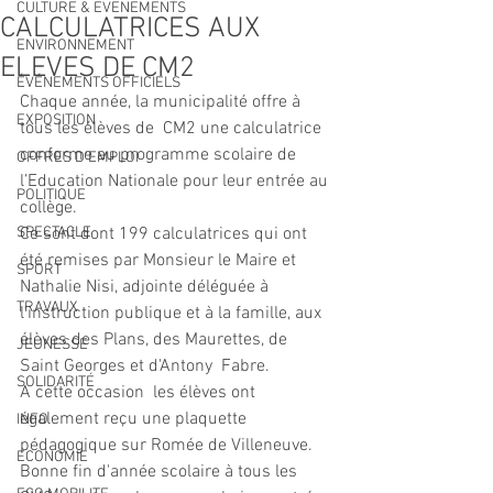
CULTURE & EVENEMENTS
CALCULATRICES AUX
ENVIRONNEMENT
ELEVES DE CM2
ÉVÉNEMENTS OFFICIELS
Chaque année, la municipalité offre à 
EXPOSITION
tous les élèves de  CM2 une calculatrice 
conforme au programme scolaire de 
OFFRES D'EMPLOI
l’Education Nationale pour leur entrée au 
POLITIQUE
collège.
SPECTACLE
Ce sont dont 199 calculatrices qui ont 
été remises par Monsieur le Maire et 
SPORT
Nathalie Nisi, adjointe déléguée à 
TRAVAUX
l'instruction publique et à la famille, aux 
élèves des Plans, des Maurettes, de 
JEUNESSE
Saint Georges et d'Antony  Fabre.
SOLIDARITÉ
A cette occasion  les élèves ont 
également reçu une plaquette 
INFO
pédagogique sur Romée de Villeneuve.
ECONOMIE
Bonne fin d'année scolaire à tous les 