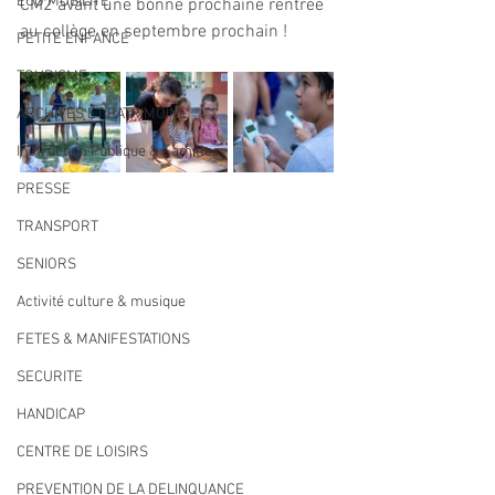
ECO MOBILITE
CM2 avant une bonne prochaine rentrée 
au collège en septembre prochain !
PETITE ENFANCE
TOURISME
ARCHIVES ET PATRIMOINE
Instruction Publique & Familles
PRESSE
TRANSPORT
SENIORS
Activité culture & musique
FETES & MANIFESTATIONS
SECURITE
HANDICAP
CENTRE DE LOISIRS
PREVENTION DE LA DELINQUANCE