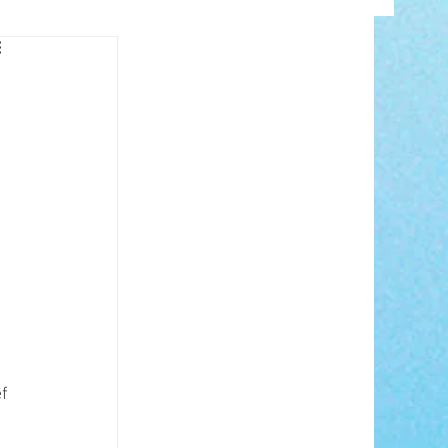
INFO
 
ANCE
f 
 