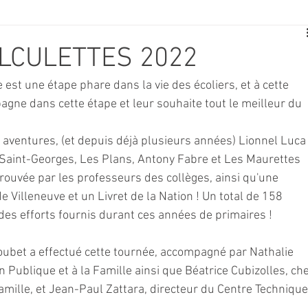
E
SPORT
TRAVAUX
JEUNESSE
SOLIDARITÉ
LCULETTES 2022
 est une étape phare dans la vie des écoliers, et à cette 
CE
TOURISME
ARCHIVES ET PATRIMOINE
agne dans cette étape et leur souhaite tout le meilleur du 
 aventures, (et depuis déjà plusieurs années) Lionnel Luca
TRANSPORT
SENIORS
Activité culture & musique
 Saint-Georges, Les Plans, Antony Fabre et Les Maurettes 
rouvée par les professeurs des collèges, ainsi qu'une 
Villeneuve et un Livret de la Nation ! Un total de 158 
NDICAP
CENTRE DE LOISIRS
PREVENTION DE LA DELINQU
des efforts fournis durant ces années de primaires !
oubet a effectué cette tournée, accompagné par Nathalie 
Science
on Publique et à la Famille ainsi que Béatrice Cubizolles, che
amille, et Jean-Paul Zattara, directeur du Centre Technique