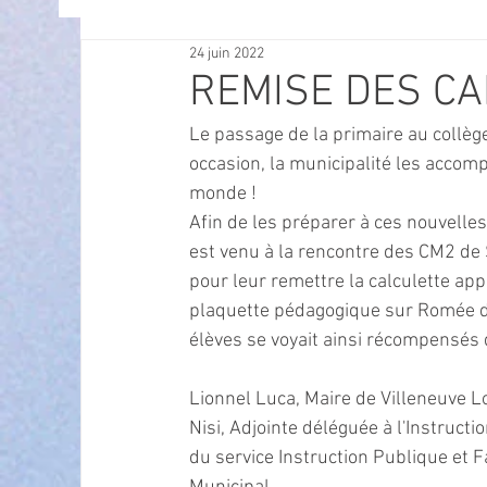
24 juin 2022
OFFRES D'EMPLOI
POLITIQUE
SPECTACL
REMISE DES CA
Le passage de la primaire au collège
ECONOMIE
ECO MOBILITE
PETITE ENFAN
occasion, la municipalité les accomp
monde !
Afin de les préparer à ces nouvelles
Instruction Publique & Familles
PRESSE
est venu à la rencontre des CM2 de
pour leur remettre la calculette app
plaquette pédagogique sur Romée de 
FETES & MANIFESTATIONS
SECURITE
HA
élèves se voyait ainsi récompensés 
Lionnel Luca, Maire de Villeneuve L
ECAM
POLE CULTUREL AUGUSTE ESCOFFIER
Nisi, Adjointe déléguée à l'Instructi
du service Instruction Publique et F