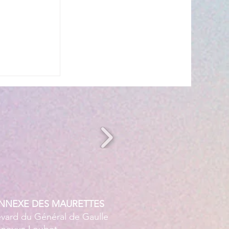
s’invite à
 ☀️🎤
ANNEXE DES MAURETTES
evard du Général de Gaulle