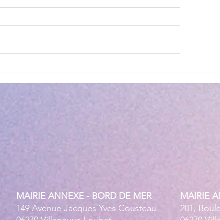
lité des eaux de baignade :
Cet été, la musique 
 résultats conformes sur
Villeneuve Loubet !
ensemble des plages
MAIRIE ANNEXE - BORD DE MER
MAIRIE 
149 Avenue Jacques Yves Cousteau
201, Boul