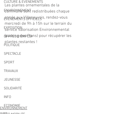
CULTURE & EVENEMENTS
Les plantes ornementales de la 
ENVIRONNEMENT
commune sont redistribuées chaque 
année aux Villeneuvois, rendez-vous 
ÉVÉNEMENTS OFFICIELS
mercredi de 9h à 15h sur le terrain du 
EXPOSITION
service Valorisation Environnemental 
(parking des Plans) pour récupérer les 
OFFRES D'EMPLOI
plantes restantes !
POLITIQUE
SPECTACLE
SPORT
TRAVAUX
JEUNESSE
SOLIDARITÉ
INFO
ECONOMIE
ENVIRONNEMENT
INFO