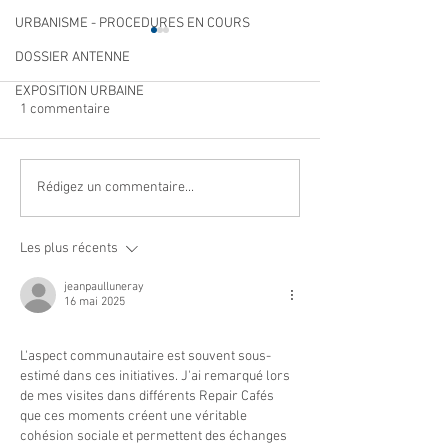
URBANISME - PROCEDURES EN COURS
DOSSIER ANTENNE
EXPOSITION URBAINE
1 commentaire
Qualité des eaux de
Cet été, la musiqu
Rédigez un commentaire...
baignade : des résultats
à Villeneuve Loub
conformes sur l’ensemble
Les plus récents
des plages
jeanpaulluneray
16 mai 2025
L'aspect communautaire est souvent sous-
estimé dans ces initiatives. J'ai remarqué lors 
de mes visites dans différents Repair Cafés 
que ces moments créent une véritable 
cohésion sociale et permettent des échanges 