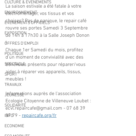
CULTURE & EVENEMENTS
La saison estivale a été fatale à votre 
ENVIRONNEMENT
électroménager, vos tissus et vos 
chaises? Pas de panique, le repair café 
ÉVÉNEMENTS OFFICIELS
rouvre ses portes Samedi 3 Septembre 
EXPOSITION
de 14h à 17h30 à la Salle Joseph Donon 
!
OFFRES D'EMPLOI
Chaque 1er Samedi du mois, profitez 
POLITIQUE
d'un moment de convivialité avec des 
SPECTACLE
bénévoles présents pour réparer/vous 
aider à réparer vos appareils, tissus, 
SPORT
meubles !
TRAVAUX
Informations auprès de l'association 
JEUNESSE
Ecologie Citoyenne de Villeneuve Loubet :
SOLIDARITÉ
ecvl.repaircafe@gmail.com - 07 68 39 
37 79 - 
repaircafe.org/fr
INFO
ECONOMIE