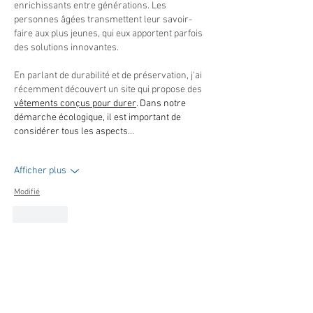
enrichissants entre générations. Les 
personnes âgées transmettent leur savoir-
faire aux plus jeunes, qui eux apportent parfois 
des solutions innovantes.
En parlant de durabilité et de préservation, j'ai 
récemment découvert un site qui propose des 
vêtements conçus pour durer
. Dans notre 
démarche écologique, il est important de 
considérer tous les aspects…
Afficher plus
Modifié
J'aime
MAIRIE PRINCIPALE
Place de la République
06270 Villeneuve Loubet
Email :
cab@villeneuveloubet.fr