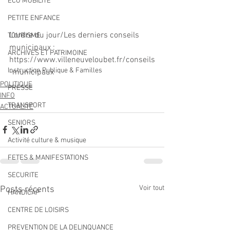
ECO MOBILITE
PETITE ENFANCE
L'ordre du jour/Les derniers conseils 
TOURISME
municipaux : 
ARCHIVES ET PATRIMOINE
https://www.villeneuveloubet.fr/conseils
Instruction Publique & Familles
-municipaux
POLITIQUE
PRESSE
INFO
TRANSPORT
ACTUALITÉ
SENIORS
Activité culture & musique
FETES & MANIFESTATIONS
SECURITE
Voir tout
Posts récents
HANDICAP
CENTRE DE LOISIRS
PREVENTION DE LA DELINQUANCE