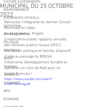
CULTURE & EVENEMENTS
MUNICIPAL DU 25 OCTOBRE
ENVIRONNEMENT
2022
ÉVÉNEMENTS OFFICIELS
Retrouvez l'intégralité du dernier Conseil 
EXPOSITION
Municipal en vidéo.
Au programme : Projets 
OFFRES D'EMPLOI
d'intercommunalité, rapports annuels 
POLITIQUE
des services publics locaux (2021), 
SPECTACLE
Instruction publique et famille, dispositif 
d'aide au passage du BNSSA, 
SPORT
Urbanisme, développement durable et 
TRAVAUX
opération un colis de Noël pour un 
Soldat Français !
JEUNESSE
https://www.youtube.com/watch?
SOLIDARITÉ
v=R0PJWmU6gJM
INFO
ECONOMIE