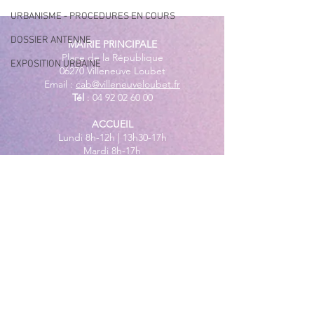
URBANISME - PROCEDURES EN COURS
DOSSIER ANTENNE
MAIRIE PRINCIPALE
Place de la République
EXPOSITION URBAINE
06270 Villeneuve Loubet
Email :
cab@villeneuveloubet.fr
Tél
:
04 92 02 60 00
ACCUEIL
Lundi 8h-12h | 13h30-17h
Mardi 8h-17h
Mercredi 8h-12h | 14h -17h
Jeudi 8h-12h | 13h30-18h
Vendredi 8h-16h
Samedi 9h30-12h30
MAIRIE ANNEXE - BORD DE MER
149 Avenue Jacques Yves Cousteau
06270 Villeneuve-Loubet
Lundi
8h30-12h | 13h30-18h
Du Mardi au Vendredi