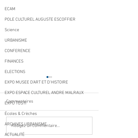
ECAM
POLE CULTUREL AUGUSTE ESCOFFIER
Science
URBANISME
CONFERENCE
FINANCES
ELECTIONS
EXPO MUSEE D'ART ET D'HISTOIRE
EXPO ESPACE CULTUREL ANDRE MALRAUX
Commentaires
EXPO TOSTI
Écoles & Crèches
ARCHIVES URBANISME
Navettes estivales Envibus
LAEP : fermeture
Rédigez un commentaire...
gratuites
période estivale !
ACTUALITÉ