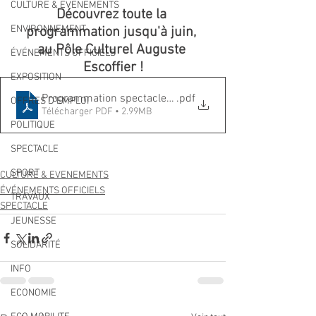
CULTURE & EVENEMENTS
Découvrez toute la 
ENVIRONNEMENT
programmation jusqu'à juin, 
au Pôle Culturel Auguste 
ÉVÉNEMENTS OFFICIELS
Escoffier !
EXPOSITION
Programmation spectacle 4pages
.pdf
OFFRES D'EMPLOI
Télécharger PDF • 2.99MB
POLITIQUE
SPECTACLE
SPORT
CULTURE & EVENEMENTS
ÉVÉNEMENTS OFFICIELS
TRAVAUX
SPECTACLE
JEUNESSE
SOLIDARITÉ
INFO
ECONOMIE