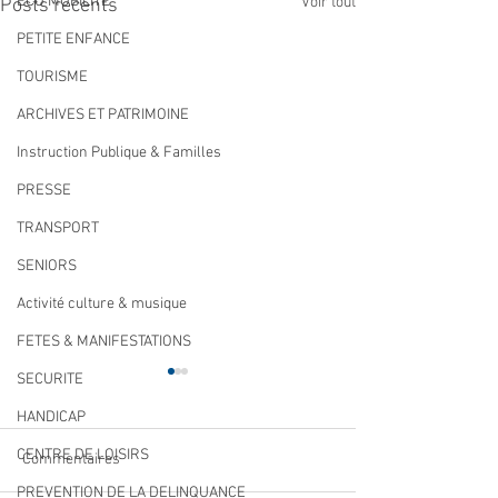
ECO MOBILITE
Voir tout
Posts récents
PETITE ENFANCE
TOURISME
ARCHIVES ET PATRIMOINE
Instruction Publique & Familles
PRESSE
TRANSPORT
SENIORS
Activité culture & musique
FETES & MANIFESTATIONS
SECURITE
HANDICAP
CENTRE DE LOISIRS
Commentaires
PREVENTION DE LA DELINQUANCE