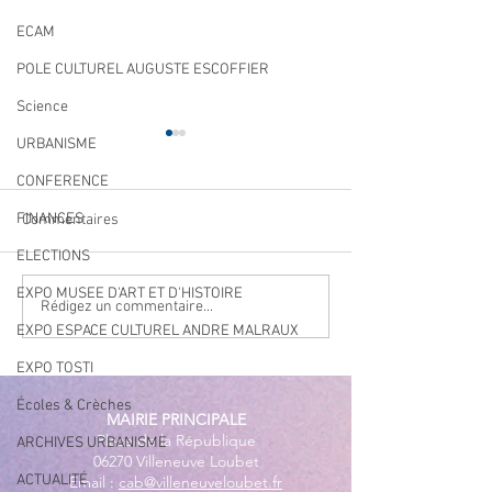
ECAM
POLE CULTUREL AUGUSTE ESCOFFIER
Science
URBANISME
CONFERENCE
FINANCES
Commentaires
ELECTIONS
EXPO MUSEE D'ART ET D'HISTOIRE
Navettes estivales Envibus
LAEP : fermeture
Rédigez un commentaire...
gratuites
période estivale !
EXPO ESPACE CULTUREL ANDRE MALRAUX
EXPO TOSTI
Écoles & Crèches
MAIRIE PRINCIPALE
Place de la République
ARCHIVES URBANISME
06270 Villeneuve Loubet
ACTUALITÉ
Email :
cab@villeneuveloubet.fr