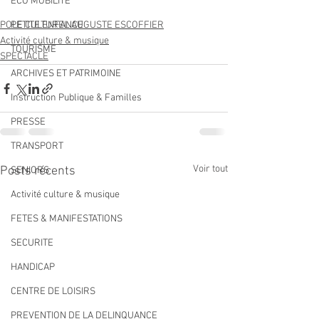
ECO MOBILITE
POLE CULTUREL AUGUSTE ESCOFFIER
PETITE ENFANCE
Activité culture & musique
TOURISME
SPECTACLE
ARCHIVES ET PATRIMOINE
Instruction Publique & Familles
PRESSE
TRANSPORT
Voir tout
Posts récents
SENIORS
Activité culture & musique
FETES & MANIFESTATIONS
SECURITE
HANDICAP
CENTRE DE LOISIRS
PREVENTION DE LA DELINQUANCE