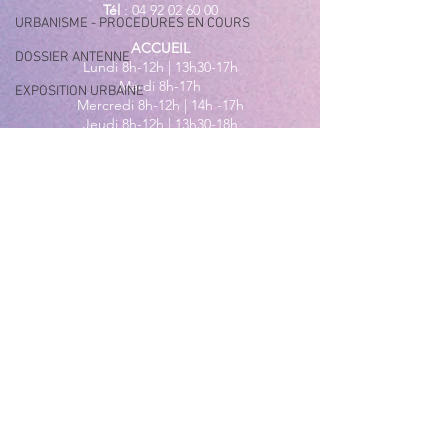
Tél
:
04 92 02 60 00
URBANISME - PROCEDURES EN COURS
ACCUEIL
DOSSIER ANTENNE
Lundi 8h-12h | 13h30-17h
Mardi 8h-17h
EXPOSITION URBAINE
Mercredi 8h-12h | 14h -17h
Jeudi 8h-12h | 13h30-18h
Vendredi 8h-16h
Samedi 9h30-12h30
MAIRIE ANNEXE - BORD DE MER
149 Avenue Jacques Yves Cousteau
06270 Villeneuve-Loubet
Lundi
8h30-12h | 13h30-18h
Du Mardi au Vendredi
8h30-12h | 13h30-17h
Tél
:
04 92 02 99 78
MAIRIE ANNEXE DES MAURETTES
201, Boulevard du Général de
Gaulle
06270 Villeneuve Loubet