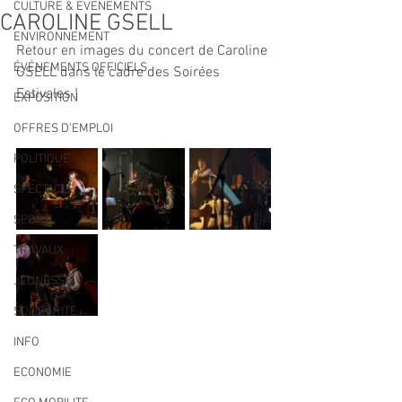
CULTURE & EVENEMENTS
CAROLINE GSELL
ENVIRONNEMENT
Retour en images du concert de Caroline 
ÉVÉNEMENTS OFFICIELS
GSELL dans le cadre des Soirées 
Estivales !
EXPOSITION
OFFRES D'EMPLOI
POLITIQUE
SPECTACLE
SPORT
TRAVAUX
JEUNESSE
SOLIDARITÉ
INFO
ECONOMIE