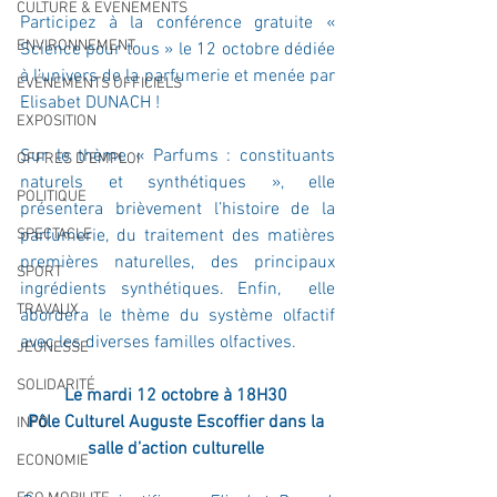
CULTURE & EVENEMENTS
Participez à la conférence gratuite « 
ENVIRONNEMENT
Science pour tous » le 12 octobre dédiée 
à l’univers de la parfumerie et menée par 
ÉVÉNEMENTS OFFICIELS
Elisabet DUNACH !
EXPOSITION
Sur le thème « Parfums : constituants 
OFFRES D'EMPLOI
naturels et synthétiques », elle 
POLITIQUE
présentera brièvement l’histoire de la 
SPECTACLE
parfumerie, du traitement des matières 
premières naturelles, des principaux 
SPORT
ingrédients synthétiques. Enfin,  elle 
TRAVAUX
abordera le thème du système olfactif 
avec les diverses familles olfactives.
JEUNESSE
SOLIDARITÉ
Le mardi 12 octobre à 18H30 
Pôle Culturel Auguste Escoffier dans la 
INFO
salle d’action culturelle 
ECONOMIE