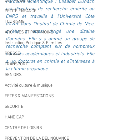
ECO MOBILITE
Parcours scientifique : Elisabet Dunach 
est directrice de recherche émérite au 
PETITE ENFANCE
CNRS et travaille à l’Université Côte 
TOURISME
d’Azur dans l’Institut de Chimie de Nice, 
qu'elle a aussi dirigé une dizaine 
ARCHIVES ET PATRIMOINE
d'années. Elle y a animé un groupe de 
Instruction Publique & Familles
recherche comptant sur de nombreux 
PRESSE
contrats académiques et industriels. Elle 
a un doctorat en chimie et s’intéresse à 
TRANSPORT
la chimie organique.
SENIORS
Activité culture & musique
FETES & MANIFESTATIONS
SECURITE
HANDICAP
CENTRE DE LOISIRS
PREVENTION DE LA DELINQUANCE