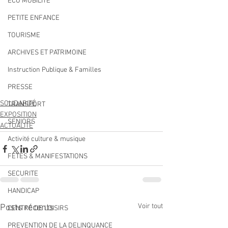
ECO MOBILITE
PETITE ENFANCE
TOURISME
ARCHIVES ET PATRIMOINE
Instruction Publique & Familles
PRESSE
SOLIDARITÉ
TRANSPORT
EXPOSITION
SENIORS
ACTUALITÉ
Activité culture & musique
FETES & MANIFESTATIONS
SECURITE
HANDICAP
Voir tout
Posts récents
CENTRE DE LOISIRS
PREVENTION DE LA DELINQUANCE