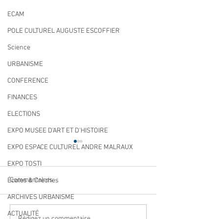
ECAM
POLE CULTUREL AUGUSTE ESCOFFIER
Science
URBANISME
CONFERENCE
FINANCES
ELECTIONS
EXPO MUSEE D'ART ET D'HISTOIRE
EXPO ESPACE CULTUREL ANDRE MALRAUX
EXPO TOSTI
Commentaires
Écoles & Crèches
ARCHIVES URBANISME
ACTUALITÉ
Rédigez un commentaire...