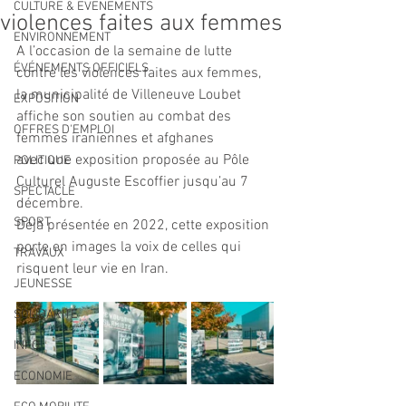
CULTURE & EVENEMENTS
violences faites aux femmes
ENVIRONNEMENT
A l’occasion de la semaine de lutte 
ÉVÉNEMENTS OFFICIELS
contre les violences faites aux femmes, 
la municipalité de Villeneuve Loubet 
EXPOSITION
affiche son soutien au combat des 
OFFRES D'EMPLOI
femmes iraniennes et afghanes 
avec une exposition proposée au Pôle 
POLITIQUE
Culturel Auguste Escoffier jusqu’au 7 
SPECTACLE
décembre.
SPORT
Déjà présentée en 2022, cette exposition 
porte en images la voix de celles qui 
TRAVAUX
risquent leur vie en Iran.
JEUNESSE
SOLIDARITÉ
INFO
ECONOMIE