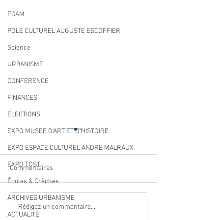
ECAM
POLE CULTUREL AUGUSTE ESCOFFIER
Science
URBANISME
CONFERENCE
FINANCES
ELECTIONS
EXPO MUSEE D'ART ET D'HISTOIRE
EXPO ESPACE CULTUREL ANDRE MALRAUX
EXPO TOSTI
Commentaires
Écoles & Crèches
ARCHIVES URBANISME
Qualité des eaux de
Cet été, la musiqu
Rédigez un commentaire...
ACTUALITÉ
baignade : des résultats
à Villeneuve Loub