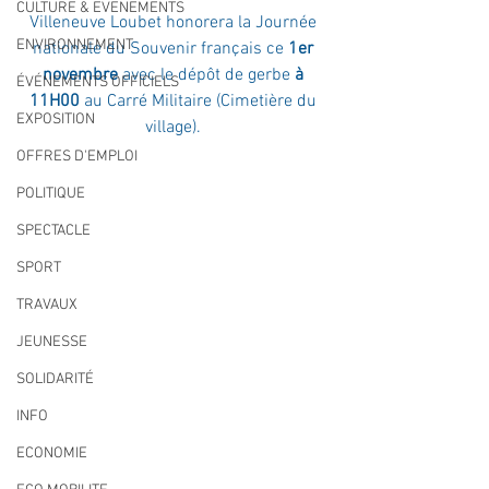
CULTURE & EVENEMENTS
Villeneuve Loubet honorera la Journée 
ENVIRONNEMENT
nationale du Souvenir français ce
 1er 
novembre
 avec le dépôt de gerbe 
à 
ÉVÉNEMENTS OFFICIELS
11H00 
au Carré Militaire (Cimetière du 
EXPOSITION
village). 
OFFRES D'EMPLOI
POLITIQUE
SPECTACLE
SPORT
TRAVAUX
JEUNESSE
SOLIDARITÉ
INFO
ECONOMIE