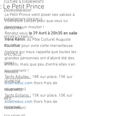
CULTURE & EVENEMENTS
: Le Petit Prince
ENVIRONNEMENT
Le Petit Prince vient poser ses valises à 
ÉVÉNEMENTS OFFICIELS
Villeneuve Loubet pour que vous lui 
dessiniez un mouton !
EXPOSITION
Rendez-vous 
le 29 Avril à 20h30 en salle 
OFFRES D'EMPLOI
Irène Kenin
, au Pôle Culturel Auguste 
Escoffier pour vivre cette merveilleuse 
POLITIQUE
histoire qui nous rappelle que toutes les 
SPECTACLE
grandes personnes ont d'abord été des 
SPORT
enfants, mais que peu d'entre elles s'en 
souviennent !
TRAVAUX
Tarifs Adultes :
 18€ sur place, 15€ sur 
JEUNESSE
billetreduc.com
 (hors frais de 
réservation)
SOLIDARITÉ
Tarifs Enfants :
 15€ sur place, 10€ sur 
INFO
billetreduc.com
 (hors frais de 
ECONOMIE
réservation)