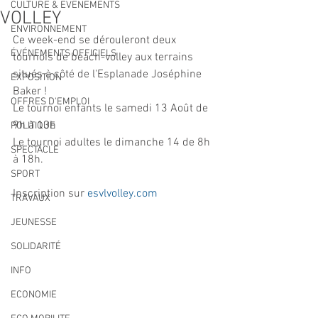
CULTURE & EVENEMENTS
VOLLEY
ENVIRONNEMENT
Ce week-end se dérouleront deux 
ÉVÉNEMENTS OFFICIELS
tournois de beach-volley aux terrains 
situés à côté de l'Esplanade Joséphine 
EXPOSITION
Baker !
OFFRES D'EMPLOI
Le tournoi enfants le samedi 13 Août de 
9h à 13h 
POLITIQUE
Le tournoi adultes le dimanche 14 de 8h 
SPECTACLE
à 18h.
SPORT
Inscription sur 
esvlvolley.com
TRAVAUX
JEUNESSE
SOLIDARITÉ
INFO
ECONOMIE