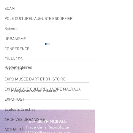
ECAM
POLE CULTUREL AUGUSTE ESCOFFIER
Science
URBANISME
CONFERENCE
FINANCES
Commentaires
ELECTIONS
EXPO MUSEE D'ART ET D'HISTOIRE
EXPO ESPACE CULTUREL ANDRE MALRAUX
Navettes estivales Envibus
LAEP : fermeture
Rédigez un commentaire...
gratuites
période estivale !
EXPO TOSTI
Écoles & Crèches
ARCHIVES URBANISME
MAIRIE PRINCIPALE
Place de la République
ACTUALITÉ
06270 Villeneuve Loubet