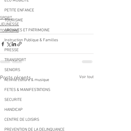
ECO MOBILITE
PETITE ENFANCE
SPORT
TOURISME
JEUNESSE
ARCHIVES ET PATRIMOINE
TOURISME
Instruction Publique & Familles
PRESSE
TRANSPORT
SENIORS
Voir tout
Posts récents
Activité culture & musique
FETES & MANIFESTATIONS
SECURITE
HANDICAP
CENTRE DE LOISIRS
PREVENTION DE LA DELINQUANCE