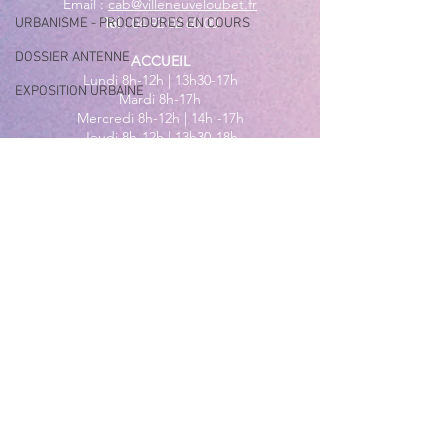
Email :
cab@villeneuveloubet.fr
Tél
:
04 92 02 60 00
URBANISME - PROCEDURES EN COURS
DOSSIER ANTENNE
ACCUEIL
Lundi 8h-12h | 13h30-17h
EXPOSITION URBAINE
Mardi 8h-17h
Mercredi 8h-12h | 14h -17h
Jeudi 8h-12h | 13h30-18h
Vendredi 8h-16h
Samedi 9h30-12h30
MAIRIE ANNEXE - BORD DE MER
149 Avenue Jacques Yves Cousteau
06270 Villeneuve-Loubet
Lundi
8h30-12h | 13h30-18h
Du Mardi au Vendredi
8h30-12h | 13h30-17h
Tél
:
04 92 02 99 78
MAIRIE ANNEXE DES MAURETTES
201, Boulevard du Général de
Gaulle
06270 Villeneuve Loubet