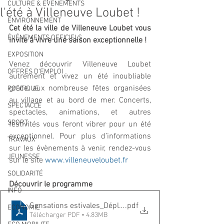
CULTURE & EVENEMENTS
l'été à Villeneuve Loubet !
ENVIRONNEMENT
Cet été la ville de Villeneuve Loubet vous 
ÉVÉNEMENTS OFFICIELS
invite à vivre une saison exceptionnelle !
EXPOSITION
Venez découvrir Villeneuve Loubet 
OFFRES D'EMPLOI
autrement et vivez un été inoubliable 
grâce aux nombreuse fêtes organisées 
POLITIQUE
au village et au bord de mer. Concerts, 
SPECTACLE
spectacles, animations, et autres 
SPORT
festivités vous feront vibrer pour un été 
exceptionnel. Pour plus d’informations 
TRAVAUX
sur les évènements à venir, rendez-vous 
JEUNESSE
sur le site 
www.villeneuveloubet.fr
SOLIDARITÉ
Découvrir le programme
INFO
Sensations estivales_Dépliant_2023_final
.pdf
ECONOMIE
Télécharger PDF • 4.83MB