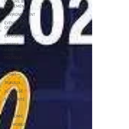
CULTURE &
EVENEMENTS
ENVIRONNEMENT
ÉVÉNEMENTS
OFFICIELS
EXPOSITION
OFFRES
D'EMPLOI
POLITIQUE
SPECTACLE
SPORT
TRAVAUX
JEUNESSE
SOLIDARITÉ
INFO
ECONOMIE
ECO MOBILITE