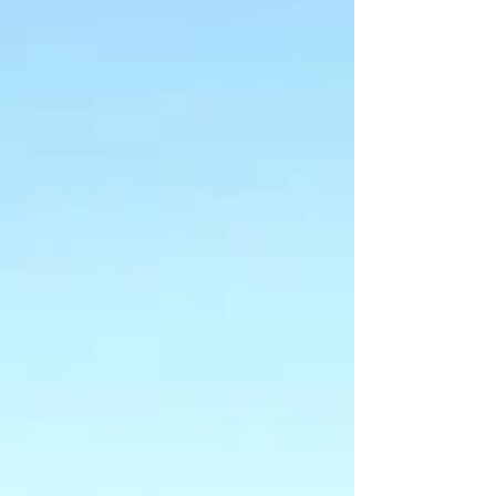
de la chanson française révélée dans Notre-
Dame de Paris, Le Chœur du Sud, l’un des
plus grands ensembles vocaux de France
ainsi que Bande à Part, trio corse aux
reprises énergiques et festives. Le 11 août
pour chanter, vibrer et profiter d’une belle
soirée estivale à Vill