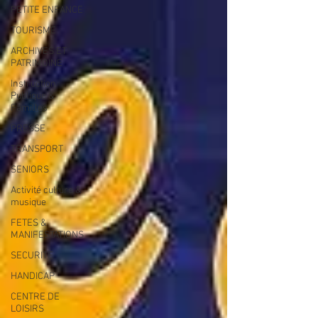
PETITE ENFANCE
TOURISME
ARCHIVES ET
PATRIMOINE
Instruction
Publique &
Familles
PRESSE
TRANSPORT
SENIORS
Activité culture &
musique
FETES &
MANIFESTATIONS
SECURITE
HANDICAP
CENTRE DE
LOISIRS