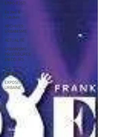
EXPO TOSTI
Écoles &
Crèches
ARCHIVES
URBANISME
ACTUALITÉ
URBANISME -
PROCEDURES
EN COURS
DOSSIER
ANTENNE
EXPOSITION
URBAINE