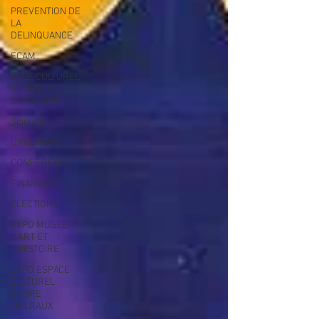
PREVENTION DE
LA
DELINQUANCE
ECAM
POLE CULTUREL
AUGUSTE
ESCOFFIER
Science
URBANISME
CONFERENCE
FINANCES
ELECTIONS
EXPO MUSEE
D'ART ET
D'HISTOIRE
EXPO ESPACE
CULTUREL
ANDRE
MALRAUX