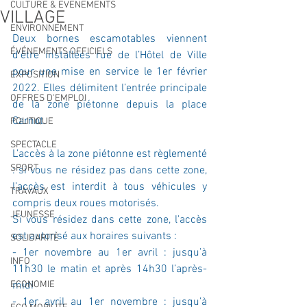
CULTURE & EVENEMENTS
VILLAGE
ENVIRONNEMENT
Deux bornes escamotables viennent 
ÉVÉNEMENTS OFFICIELS
d’être installées rue de l’Hôtel de Ville 
pour une mise en service le 1er février 
EXPOSITION
2022. Elles délimitent l’entrée principale 
OFFRES D'EMPLOI
de la zone piétonne depuis la place 
Carnot.
POLITIQUE
SPECTACLE
L’accès à la zone piétonne est règlementé 
SPORT
: si vous ne résidez pas dans cette zone, 
l’accès est interdit à tous véhicules y 
TRAVAUX
compris deux roues motorisés.
JEUNESSE
Si vous résidez dans cette zone, l'accès 
est autorisé aux horaires suivants :
SOLIDARITÉ
- 1er novembre au 1er avril : jusqu’à 
INFO
11h30 le matin et après 14h30 l’après-
ECONOMIE
midi
- 1er avril au 1er novembre : jusqu’à 