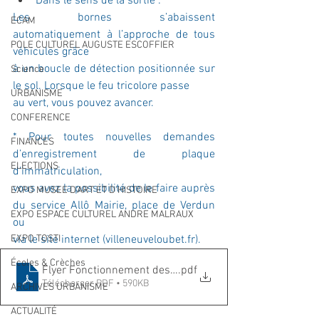
Dans le sens de la sortie :
Les bornes s’abaissent 
ECAM
automatiquement à l’approche de tous 
POLE CULTUREL AUGUSTE ESCOFFIER
véhicules grâce
à un boucle de détection positionnée sur 
Science
le sol. Lorsque le feu tricolore passe
URBANISME
au vert, vous pouvez avancer.
CONFERENCE
* Pour toutes nouvelles demandes 
FINANCES
d’enregistrement de plaque 
ELECTIONS
d’immatriculation,
vous avez la possibilité de le faire auprès 
EXPO MUSEE D'ART ET D'HISTOIRE
du service Allô Mairie, place de Verdun 
EXPO ESPACE CULTUREL ANDRE MALRAUX
ou
EXPO TOSTI
via le site internet (villeneuveloubet.fr).
Écoles & Crèches
Flyer Fonctionnement des bornes_V1
.pdf
Télécharger PDF • 590KB
ARCHIVES URBANISME
ACTUALITÉ