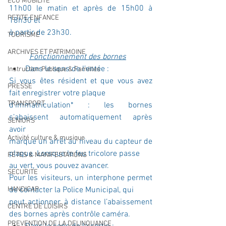
ECO MOBILITE
11h00 le matin et après de 15h00 à 
PETITE ENFANCE
18h30 et
à partir de 23h30.
TOURISME
ARCHIVES ET PATRIMOINE
Fonctionnement des bornes
Dans le sens de l’entée :
Instruction Publique & Familles
Si vous êtes résident et que vous avez 
PRESSE
fait enregistrer votre plaque
TRANSPORT
d’immatriculation* : les bornes 
s’abaissent automatiquement après 
SENIORS
avoir
Activité culture & musique
marqué un arrêt au niveau du capteur de 
plaque. Lorsque le feu tricolore passe
FETES & MANIFESTATIONS
au vert, vous pouvez avancer.
SECURITE
Pour les visiteurs, un interphone permet 
HANDICAP
de contacter la Police Municipal, qui
peut actionner à distance l’abaissement 
CENTRE DE LOISIRS
des bornes après contrôle caméra.
PREVENTION DE LA DELINQUANCE