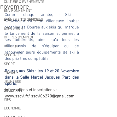
CULTURE & EVENEMENTS
novembre
ENVIRONNEMENT
Comme chaque année, le Ski et 
ÉVÉNEMENTS OFFICIELS
Snowboard club de Villeneuve Loubet 
organise sa Bourse aux skis qui marque 
EXPOSITION
le lancement de la saison et permet à 
OFFRES D'EMPLOI
ses adhérents, ainsi qu’à tous les 
Villeneuvois de s’équiper ou de 
POLITIQUE
renouveler leurs équipements de ski à 
SPECTACLE
des prix très compétitifs. 
SPORT
Bourse aux Skis : les 19 et 20 Novembre 
TRAVAUX
dans la Salle Marcel Jacques (Parc des 
JEUNESSE
sports)
Informations et inscriptions : 
SOLIDARITÉ
www.sscvl.fr/ sscvl06270@gmail.com
INFO
ECONOMIE