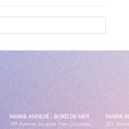
ettes estivales Envibus
LAEP : fermeture e
tuites
estivale !
MAIRIE ANNEXE - BORD DE MER
MAIRIE 
149 Avenue Jacques Yves Cousteau
201, Boul