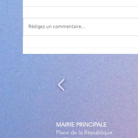
Rédigez un commentaire...
Cet été, la musique s’invite à
Nav
gra
Villeneuve Loubet ! ☀️🎤
MAIRIE PRINCIPALE
Place de la République