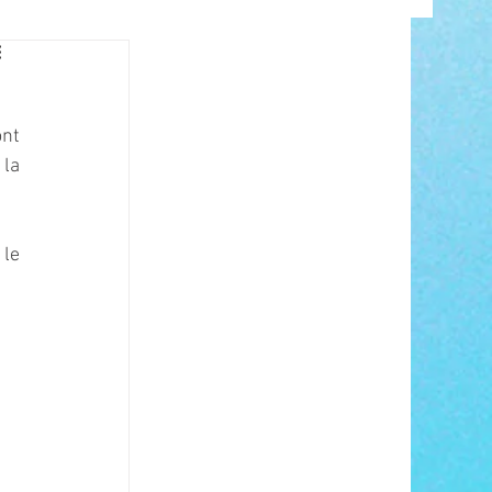
INFO
nt 
la 
le 
ANCE