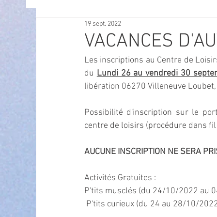
19 sept. 2022
OFFRES D'EMPLOI
POLITIQUE
SPECTACL
VACANCES D'AU
Les inscriptions au Centre de Loisirs
ECONOMIE
ECO MOBILITE
PETITE ENFAN
du 
Lundi 26 au vendredi 30 septe
libération 06270 Villeneuve Loubet, 
Instruction Publique & Familles
PRESSE
Possibilité d'inscription sur le p
centre de loisirs (procédure dans fil 
FETES & MANIFESTATIONS
SECURITE
HA
AUCUNE INSCRIPTION NE SERA PR
Activités Gratuites : 
ECAM
POLE CULTUREL AUGUSTE ESCOFFIER
P'tits musclés (du 24/10/2022 au 
 P'tits curieux (du 24 au 28/10/202