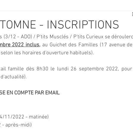
E
SPORT
TRAVAUX
JEUNESSE
SOLIDARITÉ
TOMNE - INSCRIPTIONS
 (3/12 - ADO) / P'tits Musclés / P'tits Curieux se déroulero
CE
TOURISME
ARCHIVES ET PATRIMOINE
mbre 2022 inclus
, 
au Guichet des Familles (17 avenue de 
selon les horaires d'ouverture habituels).
TRANSPORT
SENIORS
Activité culture & musique
ortail famille dès 8h30 le lundi 26 septembre 2022, pour 
d'actualité).
NDICAP
CENTRE DE LOISIRS
PREVENTION DE LA DELINQU
ISE EN COMPTE PAR EMAIL
Science
04/11/2022 - matinée)
2 - après-midi)