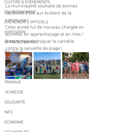
CULTURE & EVENEMENTS
La municipalité souhaite de bonnes 
ENVIRONNEMENT
vacances d'été aux écoliers de la 
commune !
ÉVÉNEMENTS OFFICIELS
Cette année fut de nouveau chargée en 
EXPOSITION
activités, en apprentissage et en rires !
Il est temps de troquer le cartable 
OFFRES D'EMPLOI
contre la serviette de plage !
POLITIQUE
SPECTACLE
SPORT
TRAVAUX
JEUNESSE
SOLIDARITÉ
INFO
ECONOMIE