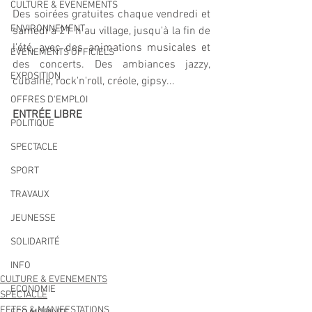
CULTURE & EVENEMENTS
Des soirées gratuites chaque vendredi et 
ENVIRONNEMENT
samedi à 21 h au village, jusqu'à la fin de 
l'été, avec des animations musicales et 
ÉVÉNEMENTS OFFICIELS
des concerts. Des ambiances jazzy, 
EXPOSITION
cubaine, rock'n'roll, créole, gipsy... 
OFFRES D'EMPLOI
ENTRÉE LIBRE
POLITIQUE
SPECTACLE
SPORT
TRAVAUX
JEUNESSE
SOLIDARITÉ
INFO
CULTURE & EVENEMENTS
ECONOMIE
SPECTACLE
FETES & MANIFESTATIONS