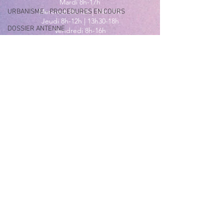
Mardi 8h-17h
Mercredi 8h-12h | 14h -17h
URBANISME - PROCEDURES EN COURS
Jeudi 8h-12h | 13h30-18h
DOSSIER ANTENNE
Vendredi 8h-16h
Samedi 9h30-12h30
EXPOSITION URBAINE
MAIRIE ANNEXE - BORD DE MER
149 Avenue Jacques Yves Cousteau
06270 Villeneuve-Loubet
Lundi
8h30-12h | 13h30-18h
Du Mardi au Vendredi
8h30-12h | 13h30-17h
Tél
:
04 92 02 99 78
MAIRIE ANNEXE DES MAURETTES
201, Boulevard du Général de
Gaulle
06270 Villeneuve Loubet
04 92 02 65 01
Du lundi au vendredi
9h00-12h00 et 14h00-17h00