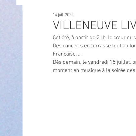
14 juil. 2022
OFFRES D'EMPLOI
POLITIQUE
SPECTACL
VILLENEUVE LI
Cet été, à partir de 21h, le cœur du 
ECONOMIE
ECO MOBILITE
PETITE ENFAN
Des concerts en terrasse tout au long
Française, …
Dès demain, le vendredi 15 juillet,
Instruction Publique & Familles
PRESSE
moment en musique à la soirée des 
FETES & MANIFESTATIONS
SECURITE
HA
ECAM
POLE CULTUREL AUGUSTE ESCOFFIER