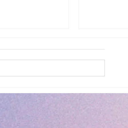
lité des eaux de baignade :
Cet été, la musique 
 résultats conformes sur
Villeneuve Loubet !
ensemble des plages