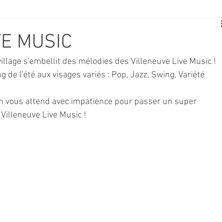
E
SPORT
TRAVAUX
JEUNESSE
SOLIDARITÉ
VE MUSIC
village s'embellit des mélodies des Villeneuve Live Music ! 
CE
TOURISME
ARCHIVES ET PATRIMOINE
 de l'été aux visages variés : Pop, Jazz, Swing, Variété 
 on vous attend avec impatience pour passer un super 
TRANSPORT
SENIORS
Activité culture & musique
Villeneuve Live Music !
NDICAP
CENTRE DE LOISIRS
PREVENTION DE LA DELINQU
Science