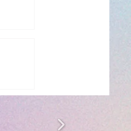
s’invite à
 ☀️🎤