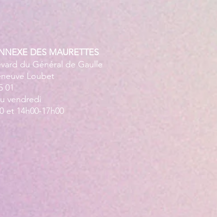
ANNEXE DES MAURETTES
evard du Général de Gaulle
leneuve Loubet
5 01
au vendredi
0 et 14h00-17h00