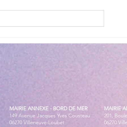
lité des eaux de baignade :
Cet été, la musique 
 résultats conformes sur
Villeneuve Loubet !
ensemble des plages
MAIRIE ANNEXE - BORD DE MER
MAIRIE 
149 Avenue Jacques Yves Cousteau
201, Boul
06270 Villeneuve-Loubet
06270 Vil