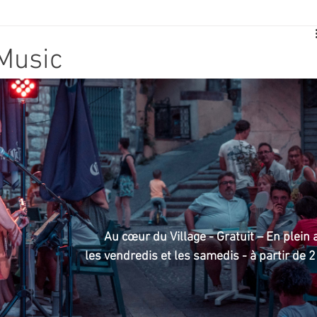
E
SPORT
TRAVAUX
JEUNESSE
SOLIDARITÉ
 Music
CE
TOURISME
ARCHIVES ET PATRIMOINE
TRANSPORT
SENIORS
Activité culture & musique
NDICAP
CENTRE DE LOISIRS
PREVENTION DE LA DELINQU
Au cœur du Village - Gratuit – En plein a
 les vendredis et les samedis - à partir de 
Science