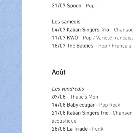
31/07 Spoon - 
Pop   
Les samedis 
04/07 Italian Singers Trio – 
Chanson
11/07 KWO – 
Pop / Variété français
18/07 The Baldies – 
Pop / Français
Août
Les vendredis 
0
7/08 - 
Thalie's Men
14/08 Baby cougar - 
Pop Rock
21/08 Italian Singers trio - 
Chansons
acoustique
28/08 La Triade - 
Funk