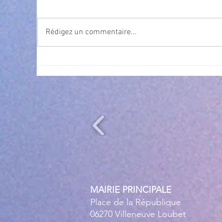
Rédigez un commentaire...
Exposition Magre "Inattendu"
Qua
des
l’
MAIRIE PRINCIPALE
Place de la République
06270 Villeneuve Loubet