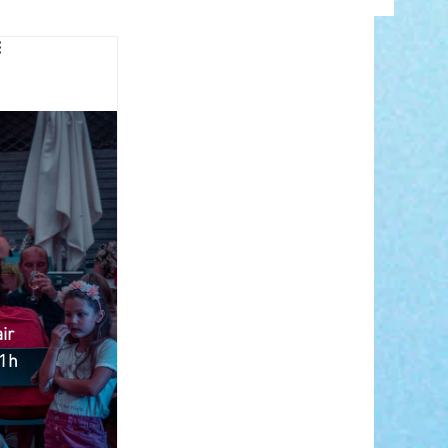
INFO
ANCE
ir 
21h