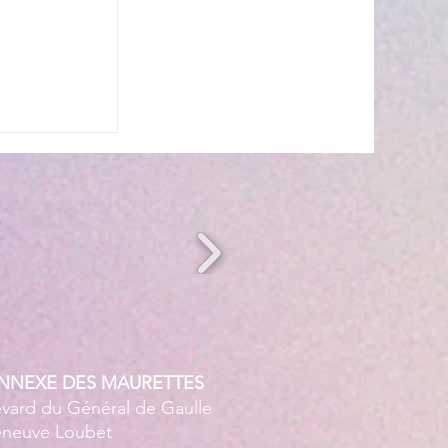
s’invite à
 ☀️🎤
ANNEXE DES MAURETTES
evard du Général de Gaulle
leneuve Loubet