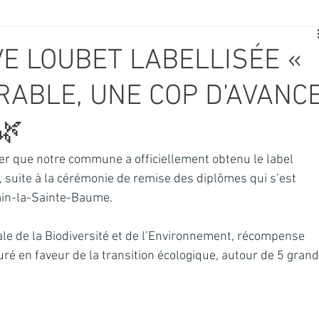
E
SPORT
TRAVAUX
JEUNESSE
SOLIDARITÉ
VE LOUBET LABELLISÉE «
RABLE, UNE COP D’AVANC
CE
TOURISME
ARCHIVES ET PATRIMOINE
🌿
TRANSPORT
SENIORS
Activité culture & musique
 que notre commune a officiellement obtenu le label 
, suite à la cérémonie de remise des diplômes qui s’est 
min-la-Sainte-Baume.
NDICAP
CENTRE DE LOISIRS
PREVENTION DE LA DELINQU
ale de la Biodiversité et de l’Environnement, récompense 
ré en faveur de la transition écologique, autour de 5 grand
Science