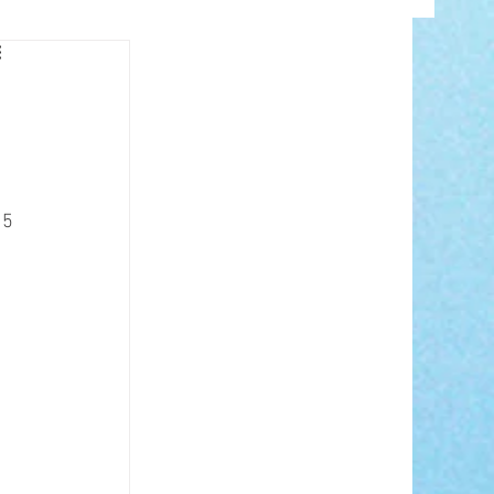
INFO
5 
ANCE