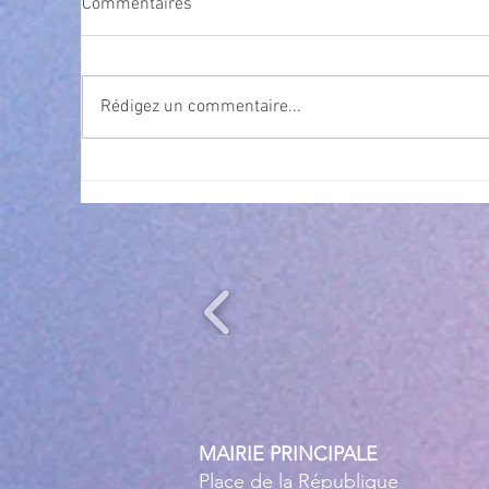
Commentaires
Rédigez un commentaire...
Exposition Magre "Inattendu"
Qua
des
l’
MAIRIE PRINCIPALE
Place de la République