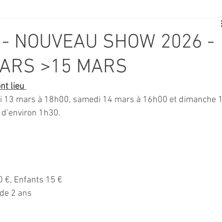
E
SPORT
TRAVAUX
JEUNESSE
SOLIDARITÉ
 - NOUVEAU SHOW 2026 -
MARS >15 MARS
CE
TOURISME
ARCHIVES ET PATRIMOINE
t lieu 
i 13 mars à 18h00, samedi 14 mars à 16h00 et dimanche 1
TRANSPORT
SENIORS
Activité culture & musique
d’environ 1h30.
NDICAP
CENTRE DE LOISIRS
PREVENTION DE LA DELINQU
20 €, Enfants 15 €
Science
 de 2 ans