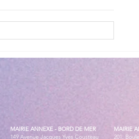
lité des eaux de baignade :
Cet été, la musique 
 résultats conformes sur
Villeneuve Loubet !
ensemble des plages
MAIRIE ANNEXE - BORD DE MER
MAIRIE 
149 Avenue Jacques Yves Cousteau
201, Boul