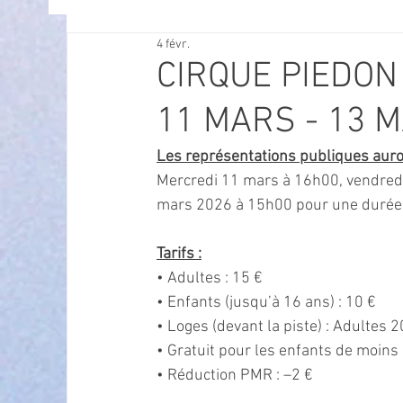
4 févr.
OFFRES D'EMPLOI
POLITIQUE
SPECTACL
CIRQUE PIEDON
11 MARS - 13 
ECONOMIE
ECO MOBILITE
PETITE ENFAN
Les représentations publiques auron
Mercredi 11 mars à 16h00, vendred
Instruction Publique & Familles
PRESSE
mars 2026 à 15h00 pour une durée 
Tarifs :
FETES & MANIFESTATIONS
SECURITE
HA
• Adultes : 15 €
• Enfants (jusqu’à 16 ans) : 10 €
• Loges (devant la piste) : Adultes 
ECAM
POLE CULTUREL AUGUSTE ESCOFFIER
• Gratuit pour les enfants de moins
• Réduction PMR : –2 € 