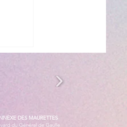
s’invite à
 ☀️🎤
ANNEXE DES MAURETTES
evard du Général de Gaulle