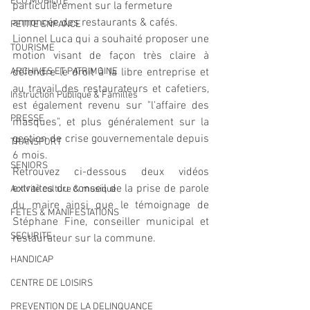
ECO MOBILITE
particulièrement sur la fermeture 
annoncée des restaurants & cafés.
PETITE ENFANCE
Lionnel Luca qui a souhaité proposer une 
TOURISME
motion visant de façon très claire à 
défendre le droit à la libre entreprise et 
ARCHIVES ET PATRIMOINE
au travail des restaurateurs et cafetiers, 
Instruction Publique & Familles
est également revenu sur "l'affaire des 
PRESSE
masques", et plus généralement sur la 
gestion de crise gouvernementale depuis 
TRANSPORT
6 mois.
SENIORS
Retrouvez ci-dessous deux vidéos 
extraites du conseil de la prise de parole 
Activité culture & musique
du maire ainsi que le témoignage de 
FETES & MANIFESTATIONS
Stéphane Fine, conseiller municipal et 
SECURITE
restaurateur sur la commune.
HANDICAP
CENTRE DE LOISIRS
PREVENTION DE LA DELINQUANCE