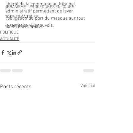
liberté de la commune au tribunal 
URBANISME - PROCEDURES EN COURS
administratif permettant de lever 
DOSSIER ANTENNE
l'obligation du port du masque sur tout 
le territoire villeneuvois.
EXPOSITION URBAINE
POLITIQUE
ACTUALITÉ
Voir tout
Posts récents