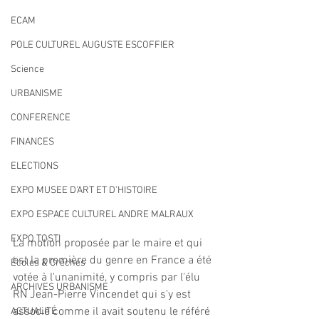
ECAM
POLE CULTUREL AUGUSTE ESCOFFIER
Science
URBANISME
CONFERENCE
FINANCES
ELECTIONS
EXPO MUSEE D'ART ET D'HISTOIRE
EXPO ESPACE CULTUREL ANDRE MALRAUX
EXPO TOSTI
La motion proposée par le maire et qui 
est la première du genre en France a été 
Écoles & Crèches
votée à l'unanimité, y compris par l'élu 
ARCHIVES URBANISME
RN Jean-Pierre Vincendet qui s'y est 
associé comme il avait soutenu le référé 
ACTUALITÉ