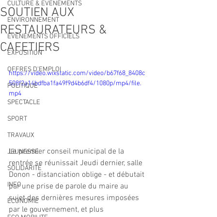
CULTURE & EVENEMENTS
SOUTIEN AUX
ENVIRONNEMENT
RESTAURATEURS &
ÉVÉNEMENTS OFFICIELS
CAFETIERS
EXPOSITION
OFFRES D'EMPLOI
https://video.wixstatic.com/video/b67f68_8408c
508f2a14bdfba1fa49f9d4b6df4/1080p/mp4/file.
POLITIQUE
mp4
SPECTACLE
SPORT
TRAVAUX
Le premier conseil municipal de la 
JEUNESSE
rentrée se réunissait Jeudi dernier, salle 
SOLIDARITÉ
Donon - distanciation oblige - et débutait 
INFO
par une prise de parole du maire au 
sujet des dernières mesures imposées 
ECONOMIE
par le gouvernement, et plus 