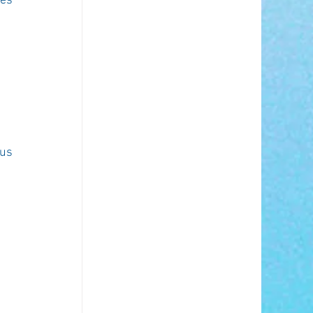
es 
us 