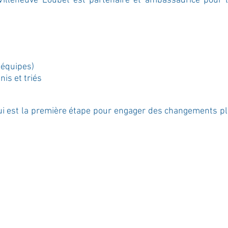
lleneuve Loubet est partenaire et ambassadrice pour l
 équipes)
nis et triés
qui est la première étape pour engager des changements pl