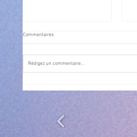
Commentaires
Rédigez un commentaire...
Cet été, la musique s’invite à
Nav
gra
Villeneuve Loubet ! ☀️🎤