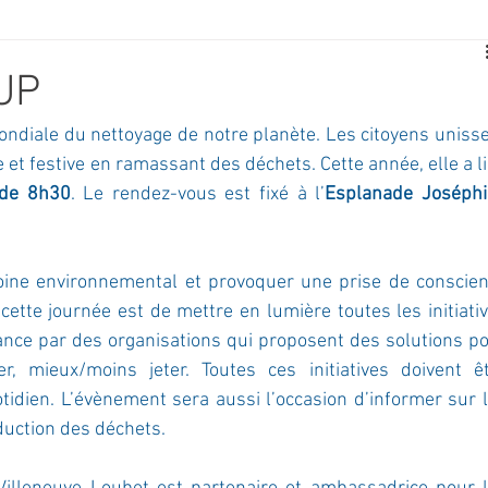
E
SPORT
TRAVAUX
JEUNESSE
SOLIDARITÉ
UP
ndiale du nettoyage de notre planète. Les citoyens unisse
CE
TOURISME
ARCHIVES ET PATRIMOINE
 et festive en ramassant des déchets. Cette année, elle a li
 de 8h30
. Le rendez-vous est fixé à l’
Esplanade Joséphi
TRANSPORT
SENIORS
Activité culture & musique
moine environnemental et provoquer une prise de conscien
 cette journée est de mettre en lumière toutes les initiativ
NDICAP
CENTRE DE LOISIRS
PREVENTION DE LA DELINQU
ance par des organisations qui proposent des solutions po
 mieux/moins jeter. Toutes ces initiatives doivent êt
tidien. L’évènement sera aussi l’occasion d’informer sur l
Science
duction des déchets.