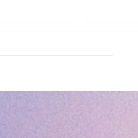
ettes estivales Envibus
LAEP : fermeture e
tuites
estivale !