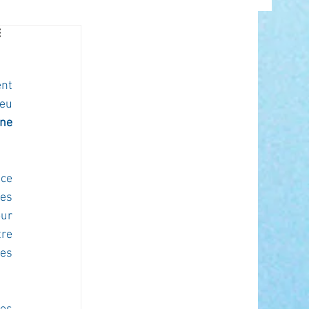
INFO
nt 
eu 
ne 
ce 
es 
ANCE
ur 
re 
es 