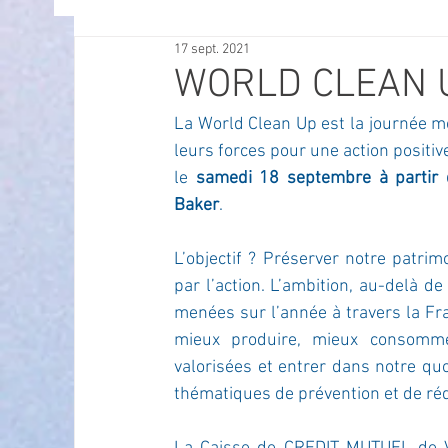
17 sept. 2021
OFFRES D'EMPLOI
POLITIQUE
SPECTACL
WORLD CLEAN 
La World Clean Up est la journée mo
ECONOMIE
ECO MOBILITE
PETITE ENFAN
leurs forces pour une action positive
le 
samedi 18 septembre à partir
Baker
. 
Instruction Publique & Familles
PRESSE
L’objectif ? Préserver notre patri
par l’action. L’ambition, au-delà de
FETES & MANIFESTATIONS
SECURITE
HA
menées sur l’année à travers la Fr
mieux produire, mieux consommer,
valorisées et entrer dans notre quo
ECAM
POLE CULTUREL AUGUSTE ESCOFFIER
thématiques de prévention et de ré