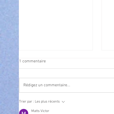
1 commentaire
Rédigez un commentaire...
Cet été, la musique s’invite à
Nav
Trier par :
Les plus récents
gra
Villeneuve Loubet ! ☀️🎤
Matts Victor