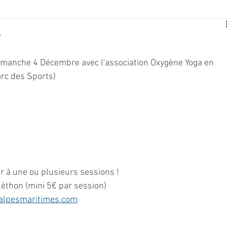
E
SPORT
TRAVAUX
JEUNESSE
SOLIDARITÉ
F
Dimanche 4 Décembre avec l'association Oxygène Yoga en 
CE
TOURISME
ARCHIVES ET PATRIMOINE
rc des Sports)
TRANSPORT
SENIORS
Activité culture & musique
NDICAP
CENTRE DE LOISIRS
PREVENTION DE LA DELINQU
r à une ou plusieurs sessions !
léthon (mini 5€ par session)
Science
alpesmaritimes.com