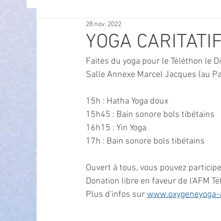
28 nov. 2022
OFFRES D'EMPLOI
POLITIQUE
SPECTACL
YOGA CARITATI
Faites du yoga pour le Téléthon le 
ECONOMIE
ECO MOBILITE
PETITE ENFAN
Salle Annexe Marcel Jacques (au Pa
15h : Hatha Yoga doux
Instruction Publique & Familles
PRESSE
15h45 : Bain sonore bols tibétains
16h15 : Yin Yoga
17h : Bain sonore bols tibétains
FETES & MANIFESTATIONS
SECURITE
HA
Ouvert à tous, vous pouvez participe
Donation libre en faveur de l'AFM Té
ECAM
POLE CULTUREL AUGUSTE ESCOFFIER
Plus d'infos sur 
www.oxygeneyoga-