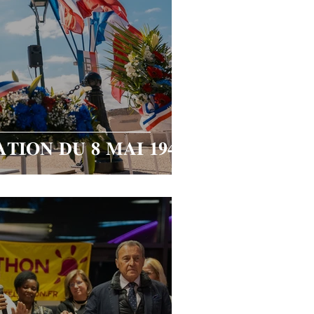
𝐈𝐎𝐍 𝐃𝐔 𝟖 𝐌𝐀𝐈 𝟏𝟗𝟒𝟓