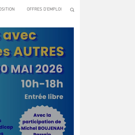
OSITION
OFFRES D'EMPLOI
ECONOMIE
Publique & Familles
ONS
SECURITE
LTUREL AUGUSTE ESCOFFIER