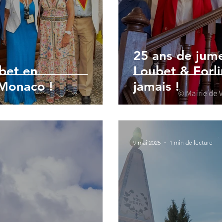
25 ans de jume
bet en
Loubet & Forli
 Monaco !
jamais !
9 mai 2025
1 min de lecture