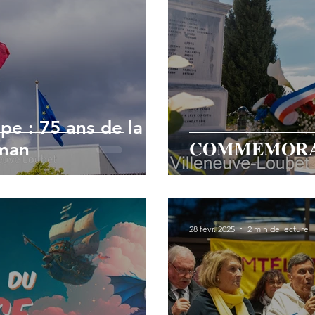
pe : 75 ans de la
uman
𝐂𝐎𝐌𝐌𝐄𝐌𝐎𝐑𝐀𝐓
28 févr. 2025
2 min de lecture