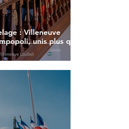
lage : Villeneuve
mpopoli, unis plus que