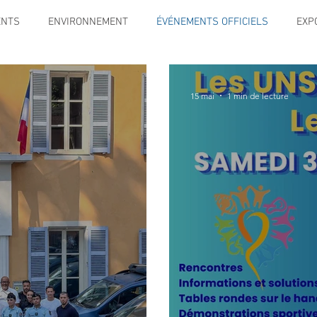
ENTS
ENVIRONNEMENT
ÉVÉNEMENTS OFFICIELS
EXP
SPORT
TRAVAUX
JEUNESSE
SOLIDARITÉ
INFO
15 mai
1 min de lecture
CE
TOURISME
ARCHIVES ET PATRIMOINE
Instruction 
ENIORS
Activité culture & musique
FETES & MANIFESTATI
RS
PREVENTION DE LA DELINQUANCE
ECAM
POLE CU