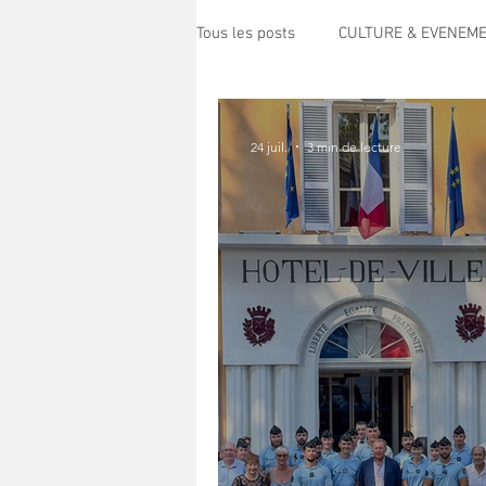
Tous les posts
CULTURE & EVENEM
POLITIQUE
SPECTACLE
24 juil.
3 min de lecture
ECO MOBILITE
PETITE ENFAN
PRESSE
TRANSPORT
S
HANDICAP
CENTRE DE LOISI
Science