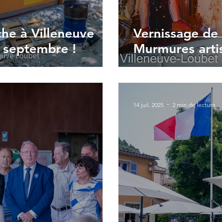
he à Villeneuve
Vernissage de 
r septembre !
Murmures arti
14 juil. 2025
2 min de lecture